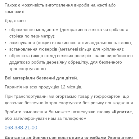
Також є можливість виготовлення виробів на жесті або
композиті.
Додатково:
обрамлення молдингом (декоративна золота чи срібляста
стрічка по периметру);
ламінування (покриття захисною антивандальною плівкою);
встановлення люверсів (металеві кільця для кріплення);
обрешітка (якщо стенд великих розмірів –наше виробництво
додатково робить дерев’яну обрешітку, для безпечного
транспортування).
Всі матеріали безпечні для дітей.
Гарантія на всю продукцію 12 місяців.
При транспортуванні ми огортаємо товар у гофрокартон, що
дозволяє безпечно їх транспортувати без ризику пошкодження.
Зробити замовлення Ви можете натиснувши кнопку
«Купити»
,
або зателефонувати нам за телефоном
068-388-21-00
Доставка здійснюється поштовими службами Укрпоштою