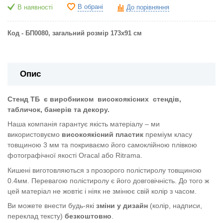
В обрані
В наявності
До порівняння
Код - БП0080, загальний розмір
173х91
см
Опис
Стенд ТБ
є виробником
високоякісних
стендів,
табличок, банерів та декору.
Наша компанія гарантує якість матеріалу – ми
використовуємо
високоякісний пластик
преміум класу
товщиною 3 мм та покриваємо його самоклійною плівкою
фотографічної якості Oracal або Ritrama.
Кишені виготовляються з прозорого полістиролу товщиною
0.4мм. Перевагою полістиролу є його довговічність. До того ж
цей матеріал не жовтіє і ніяк не змінює свій колір з часом.
Ви можете внести будь-які
зміни у дизайн
(колір, надписи,
переклад тексту)
безкоштовно
.