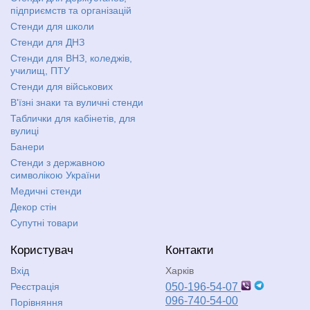
підприємств та організацій
Стенди для школи
Стенди для ДНЗ
Стенди для ВНЗ, коледжів,
училищ, ПТУ
Стенди для військових
В'їзні знаки та вуличні стенди
Таблички для кабінетів, для
вулиці
Банери
Стенди з державною
символікою України
Медичні стенди
Декор стін
Супутні товари
Користувач
Контакти
Вхід
Харків
Реєстрація
050-196-54-07
096-740-54-00
Порівняння