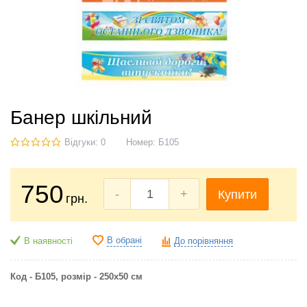
Банер шкільний
Відгуки: 0
Номер:
Б105
750
-
+
Купити
грн.
В обрані
В наявності
До порівняння
Код - Б105, розмір - 250х50 см