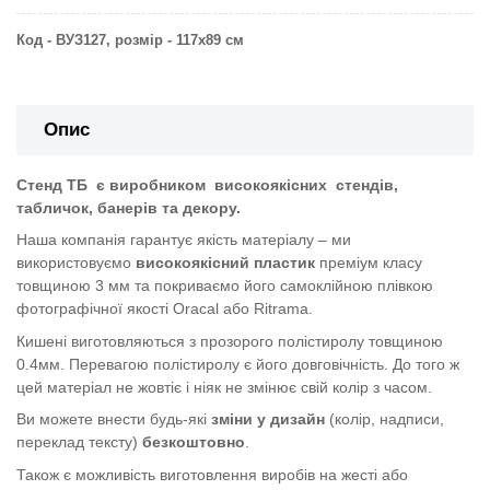
Код - ВУЗ127, р
озмір - 117х89 см
Опис
Стенд ТБ
є виробником
високоякісних
стендів,
табличок, банерів та декору.
Наша компанія гарантує якість матеріалу – ми
використовуємо
високоякісний пластик
преміум класу
товщиною 3 мм та покриваємо його самоклійною плівкою
фотографічної якості Oracal або Ritrama.
Кишені виготовляються з прозорого полістиролу товщиною
0.4мм. Перевагою полістиролу є його довговічність. До того ж
цей матеріал не жовтіє і ніяк не змінює свій колір з часом.
Ви можете внести будь-які
зміни у дизайн
(колір, надписи,
переклад тексту)
безкоштовно
.
Також є можливість виготовлення виробів на жесті або