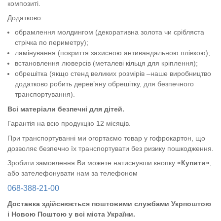
композиті.
Додатково:
обрамлення молдингом (декоративна золота чи срібляста
стрічка по периметру);
ламінування (покриття захисною антивандальною плівкою);
встановлення люверсів (металеві кільця для кріплення);
обрешітка (якщо стенд великих розмірів –наше виробництво
додатково робить дерев’яну обрешітку, для безпечного
транспортування).
Всі матеріали безпечні для дітей.
Гарантія на всю продукцію 12 місяців.
При транспортуванні ми огортаємо товар у гофрокартон, що
дозволяє безпечно їх транспортувати без ризику пошкодження.
Зробити замовлення Ви можете натиснувши кнопку
«Купити»
,
або зателефонувати нам за телефоном
068-388-21-00
Доставка здійснюється поштовими службами Укрпоштою
і Новою Поштою у всі міста України.