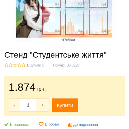
Cтенд "Студентське життя"
Відгуки: 0
Номер:
ВУЗ127
1.874
грн.
-
+
Купити
В обрані
В наявності
До порівняння