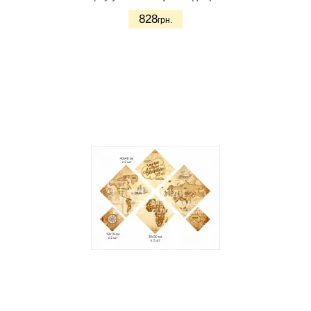
828
грн.