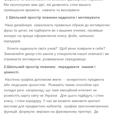
Ми пропонуємо вам ідеї, які дозволять стіни вашого
приміщення вражати, навчати та виховувати.
1
Шкільний простір повинен надихати і мотивувати
.
Наші дизайнери намалюють правильні образи до мотивуючих
фраз та цитат, які підбирете ви з вашими учнями, провівши
конкурс на краще оформлення класу, фойє, шкільних
коридорів.
Хочете надихнути своїх учнів? Щоб вони повірили в себе?
Замовляйте декор стін школи у спеціалістів нашої компанії і ви
отримаєте мотивуюче, розвивальне середовище.
2.
Шкільний простір повинен
переда
вати
знання і
цінності
.
Настінна графіка допоможе вчити - конкретного предмета
або людським цінностям. Розкажіть таким способом про
складні речі, наприклад, що таке емоційний інтелект чи
розмістіть карту світу чи України. Для цього підійдуть і стіни
класу, і стіни коридору. У нас ви можете замовити крилаті
вислови для предметних кабінетів, графіки тригонометричних
функцій, формули, вирізані на фрезерному прінтері. До