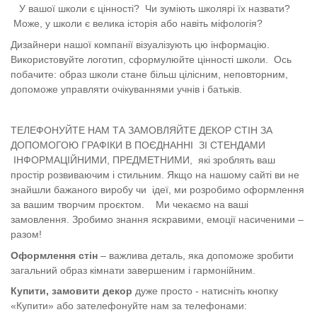
У вашої школи є цінності? Чи зуміють школярі їх назвати?
Може, у школи є велика історія або навіть міфологія?
Дизайнери нашої компанії візуалізують цю інформацію.
Використовуйте логотип, сформулюйте цінності школи. Ось
побачите: образ школи стане більш цілісним, неповторним,
допоможе управляти очікуваннями учнів і батьків.
ТЕЛЕФОНУЙТЕ НАМ ТА ЗАМОВЛЯЙТЕ ДЕКОР СТІН ЗА
ДОПОМОГОЮ ГРАФІКИ В ПОЄДНАННІ ЗІ СТЕНДАМИ
ІНФОРМАЦІЙНИМИ, ПРЕДМЕТНИМИ, які зроблять ваш
простір розвиваючим і стильним. Якщо на нашому сайті ви не
знайшли бажаного виробу чи ідеї, ми розробимо оформлення
за вашим творчим проєктом. Ми чекаємо на ваші
замовлення. Зробимо знання яскравими, емоції насиченими –
разом!
Оформлення стін
– важлива деталь, яка допоможе зробити
загальний образ кімнати завершеним і гармонійним.
Купити, замовити декор
дуже просто - натисніть кнопку
«Купити» або зателефонуйте нам за телефонами: