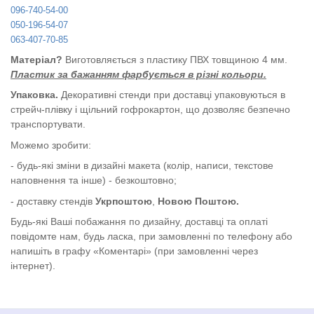
096-740-54-00
050-196-54-07
063-407-70-85
Матеріал?
Виготовляється з пластику ПВХ товщиною 4 мм.
Пластик за бажанням фарбується в різні кольори.
Упаковка.
Декоративні стенди при доставці упаковуються в
стрейч-плівку і щільний гофрокартон, що дозволяє безпечно
транспортувати.
Можемо зробити:
- будь-які зміни в дизайні макета (колір, написи, текстове
наповнення та інше) - безкоштовно;
- доставку стендів
Укрпоштою
,
Новою Поштою.
Будь-які Ваші побажання по дизайну, доставці та оплаті
повідомте нам, будь ласка, при замовленні по телефону або
напишіть в графу «Коментарі» (при замовленні через
інтернет).