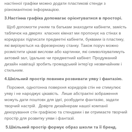
настінної графіки можно додати пластикові стенди з
різноманітною інформацією.
3.Настінна графіка допомагає орієнтуватися в просторі.
Щоб допомогти учням та батькам знаходити кабінети, замість
табличок на дверях класних кімнат ми пропонує на стінах в
коридорах підписати предметні кабінети, буквами із пластику,
які вирізуються на фрезерному станку. Також поруч можно
розмістити цікаві вислови або картинки, які символізуватимуть
актовий зал, їдальню чи предметний кабінет. Продуманий
дизайн навігації зробить громадський інтер'єр незвичайним і
стильним.
4.Шкільний простір повинен розвивати уяву і фантазію.
Порожня, однотонна поверхня коридорів стін не стимулює
уяву і не народжує цікавість. Лише абстрактні зображення
можуть дати поштовх для ідеї, розбудити фантазію, задати
творчий настрій. Довірте дизайнерам нашої компанії
декорування стін графікою та стендами і ви отримаєте творчий
простір для розвитку уяви і фантазії.
5.
Шкільний простір
формує образ школи та її бренд
.