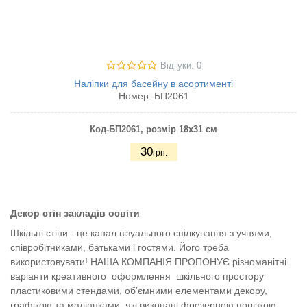
Відгуки: 0
Наліпки для басейну в асортименті
Номер:
БП2061
Код-БП2061
, розмір 18х31 см
30
грн.
Декор стін закладів освіти
Шкільні стіни - це канал візуального спілкування з учнями,
співробітниками, батьками і гостями. Його треба
використовувати! НАША КОМПАНІЯ ПРОПОНУЄ різноманітні
варіанти креативного оформлення шкільного простору
пластиковими стендами, об’ємними елементами декору,
графікою та малюнками, які виконані фрезерною порізкою.