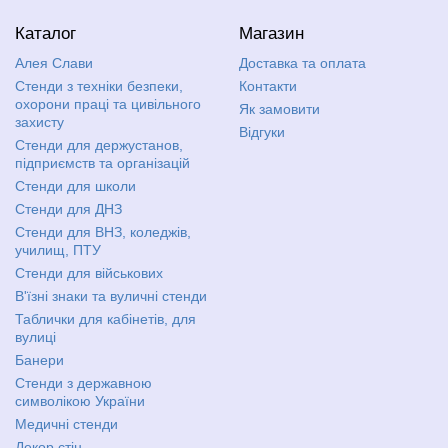
Каталог
Магазин
Алея Слави
Доставка та оплата
Стенди з техніки безпеки,
Контакти
охорони праці та цивільного
Як замовити
захисту
Відгуки
Стенди для держустанов,
підприємств та організацій
Стенди для школи
Стенди для ДНЗ
Стенди для ВНЗ, коледжів,
училищ, ПТУ
Стенди для військових
В'їзні знаки та вуличні стенди
Таблички для кабінетів, для
вулиці
Банери
Стенди з державною
символікою України
Медичні стенди
Декор стін