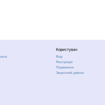
Користувач
плата
Вхід
Реєстрація
Порівняння
Зворотний дзвінок