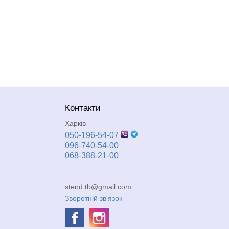
Контакти
Харків
050-196-54-07
096-740-54-00
068-388-21-00
stend.tb@gmail.com
Зворотній зв'язок