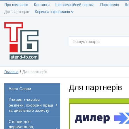
Про компанію
Контакти
Інформаційний портал
Портфоліо
До
Для партнерів
Корисна інформація
Головна
Для партнерів
Для партнерів
Алея Слави
Стенди з техніки
безпеки, охорони праці
та цивільного захисту
Стенди для
держустанов,