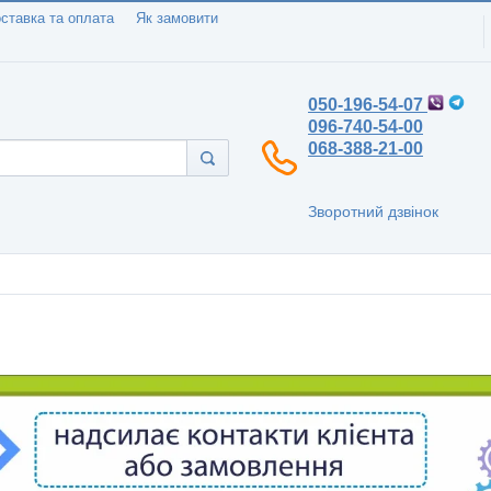
ставка та оплата
Як замовити
050-196-54-07
096-740-54-00
068-388-21-00
Зворотний дзвінок