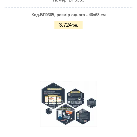
Номер:
БП0365
Код-БП0365, розмір одного - 46х68 см
3.724
грн.