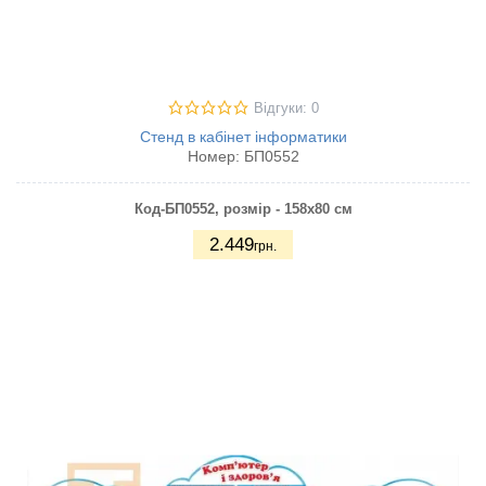
Відгуки: 0
Стенд в кабінет інформатики
Номер:
БП0552
Код-БП0552, розмір - 158х80 см
2.449
грн.