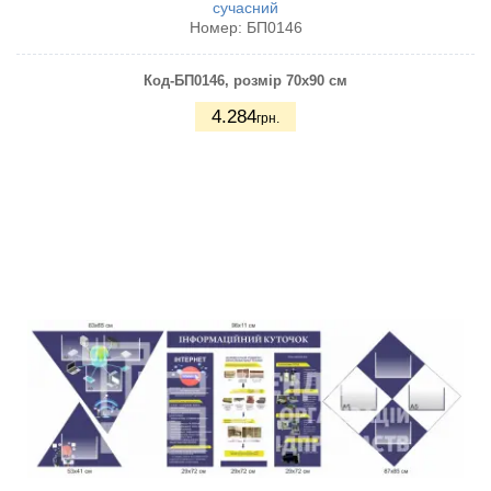
сучасний
Номер:
БП0146
Код-БП0146, розмір 70х90 см
4.284
грн.