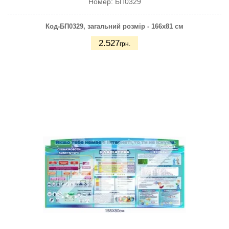
Номер:
БП0329
Код-БП0329, загальний розмір - 166х81 см
2.527
грн.