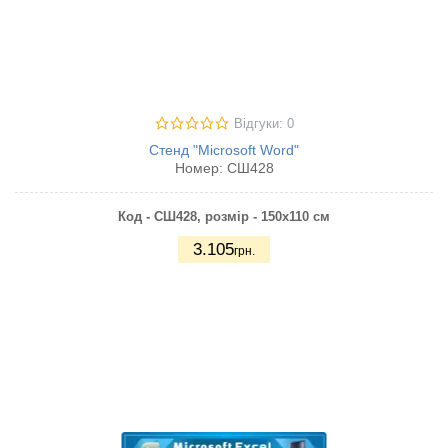
Відгуки: 0
Стенд "Microsoft Word"
Номер:
СШ428
Код - СШ428,
розмір - 150х110 см
3.105
грн.