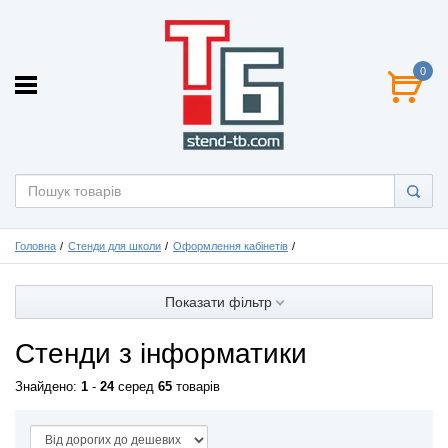
0
Головна
Стенди для школи
Оформлення кабінетів
Показати фільтр
Стенди з інформатики
Знайдено:
1
-
24
серед
65
товарів