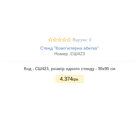
Відгуки: 0
Стенд "Комп'ютерна абетка"
Номер:
СШ423
Код - СШ423,
розмір одного стенду - 90х90 см
4.374
грн.