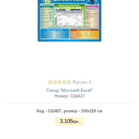
Відгуки: 0
Стенд "Microsoft Excel"
Номер:
СШ427
Код - СШ427,
розмір - 150х110 см
3.105
грн.