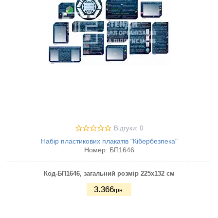
Відгуки: 0
Набір пластикових плакатів "Кібербезпека"
Номер:
БП1646
Код-БП1646
, загальний розмір 225х132 см
3.366
грн.