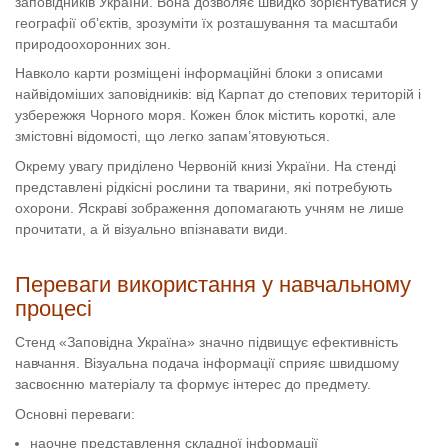
заповідників України. Вона дозволяє швидко зорієнтуватися у
географії об’єктів, зрозуміти їх розташування та масштаби
природоохоронних зон.
Навколо карти розміщені інформаційні блоки з описами
найвідоміших заповідників: від Карпат до степових територій і
узбережжя Чорного моря. Кожен блок містить короткі, але
змістовні відомості, що легко запам’ятовуються.
Окрему увагу приділено Червоній книзі України. На стенді
представлені рідкісні рослини та тварини, які потребують
охорони. Яскраві зображення допомагають учням не лише
прочитати, а й візуально впізнавати види.
Переваги використання у навчальному
процесі
Стенд «Заповідна Україна» значно підвищує ефективність
навчання. Візуальна подача інформації сприяє швидшому
засвоєнню матеріалу та формує інтерес до предмету.
Основні переваги:
наочне представлення складної інформації