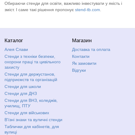
Обираючи стенди для освіти, важливо інвестувати у якість і
зміст. І саме такі рішення пропонує
stend-tb.com
.
Каталог
Магазин
Алея Слави
Доставка та оплата
Стенди з техніки безпеки,
Контакти
охорони праці та цивільного
Як замовити
захисту
Відгуки
Стенди для держустанов,
підприємств та організацій
Стенди для школи
Стенди для ДНЗ
Стенди для ВНЗ, коледжів,
училищ, ПТУ
Стенди для військових
В'їзні знаки та вуличні стенди
Таблички для кабінетів, для
вулиці