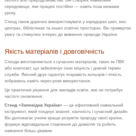
біології або природознавства. Він створює навчальне
середовище, яке працює постійно — навіть поза межами
уроку.
Стенд також доречно використовувати у коридорах шкіл, еко-
центрах, бібліотеках та інших освітніх просторах. Він привертає
увагу та стимулює інтерес до вивчення природи України.
Якість матеріалів і довговічність
Стенди виготовляються з сучасних матеріалів, таких як ПВХ
або композит, що забезпечує їхню міцність і довгий термін
служби. Якісний друк гарантує яскравість кольорів і чіткість
зображень навіть через роки використання.
Це практичне рішення для закладів освіти, яке не потребує
частого оновлення.
Стенд «Заповідна Україна»
— це ефективний навчальний
інструмент, який поєднує знання, наочність і сучасний дизайн.
Він допомагає учням краще розуміти природу своєї країни,
формує відповідальне ставлення до довкілля та робить
навчання більш цікавим.