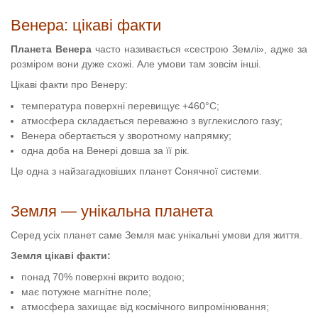
Венера: цікаві факти
Планета Венера
часто називається «сестрою Землі», адже за
розміром вони дуже схожі. Але умови там зовсім інші.
Цікаві факти про Венеру:
температура поверхні перевищує +460°C;
атмосфера складається переважно з вуглекислого газу;
Венера обертається у зворотному напрямку;
одна доба на Венері довша за її рік.
Це одна з найзагадковіших планет Сонячної системи.
Земля — унікальна планета
Серед усіх планет саме Земля має унікальні умови для життя.
Земля цікаві факти:
понад 70% поверхні вкрито водою;
має потужне магнітне поле;
атмосфера захищає від космічного випромінювання;