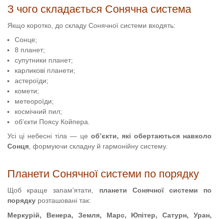
З чого складається Сонячна система
Якщо коротко, до складу Сонячної системи входять:
Сонце;
8 планет;
супутники планет;
карликові планети;
астероїди;
комети;
метеороїди;
космічний пил;
об’єкти Поясу Койпера.
Усі ці небесні тіла — це
об’єкти, які обертаються навколо
Сонця
, формуючи складну й гармонійну систему.
Планети Сонячної системи по порядку
Щоб краще запам’ятати,
планети Сонячної системи по
порядку
розташовані так:
Меркурій, Венера, Земля, Марс, Юпітер, Сатурн, Уран,