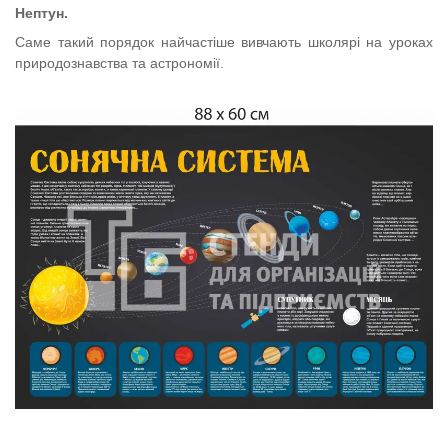
Нептун.
Саме такий порядок найчастіше вивчають школярі на уроках
природознавства та астрономії.