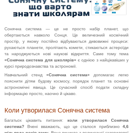
Сонячна система — це не просто набір планет, що
обертаються навколо Сонця. Це величезний космічний
простір, у якому постійно відбуваються дивовижні процеси:
рухаються планети, пролітають комети, стикаються астероїди
та народжуються нові наукові відкриття. Саме тому тема
«Сонячна система для школярів»
є однією з найцікавіших у
курсі природознавства та астрономії.
Навчальний стенд
«Сонячна система»
допомагає легко
пояснити дітям будову космосу, порядок планет та основні
астрономічні явища. Це сучасний спосіб подати складну
інформацію просто, наочно й цікаво.
Коли утворилася Сонячна система
Багатьох цікавить питання:
коли утворилася Сонячна
система?
Вчені вважають, що це сталося приблизно
4,6
мільярда років тому
. Вона виникла з величезної газопилової