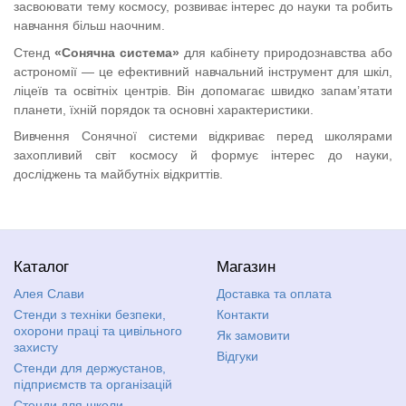
засвоювати тему космосу, розвиває інтерес до науки та робить
навчання більш наочним.
Стенд
«Сонячна система»
для кабінету природознавства або
астрономії — це ефективний навчальний інструмент для шкіл,
ліцеїв та освітніх центрів. Він допомагає швидко запам’ятати
планети, їхній порядок та основні характеристики.
Вивчення Сонячної системи відкриває перед школярами
захопливий світ космосу й формує інтерес до науки,
досліджень та майбутніх відкриттів.
Каталог
Магазин
Алея Слави
Доставка та оплата
Стенди з техніки безпеки,
Контакти
охорони праці та цивільного
Як замовити
захисту
Відгуки
Стенди для держустанов,
підприємств та організацій
Стенди для школи