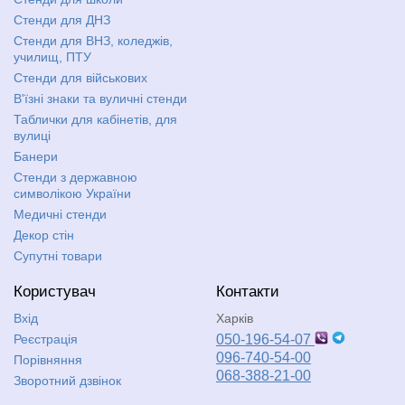
Стенди для ДНЗ
Стенди для ВНЗ, коледжів,
училищ, ПТУ
Стенди для військових
В'їзні знаки та вуличні стенди
Таблички для кабінетів, для
вулиці
Банери
Стенди з державною
символікою України
Медичні стенди
Декор стін
Супутні товари
Користувач
Контакти
Вхід
Харків
Реєстрація
050-196-54-07
096-740-54-00
Порівняння
068-388-21-00
Зворотний дзвінок