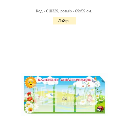
Код - СШ329, розмір - 69х59 см.
752
грн.