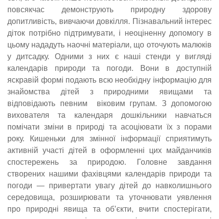
повсякчас демонструють природну здорову
допитливість, вивчаючи довкілля. Пізнавальний інтерес
діток потрібно підтримувати, і неоціненну допомогу в
цьому нададуть наочні матеріали, що оточують малюків
у дитсадку. Одними з них є наші стенди у вигляді
календарів природи та погоди. Вони в доступній
яскравій формі подають всю необхідну інформацію для
знайомства дітей з природними явищами та
відповідають певним віковим групам. З допомогою
вихователя та календаря дошкільники навчаться
помічати зміни в природі та асоціювати їх з порами
року. Кишеньки для змінної інформації сприятимуть
активній участі дітей в оформленні цих майданчиків
спостережень за природою. Головне завдання
створених нашими фахівцями календарів природи та
погоди — привертати увагу дітей до навколишнього
середовища, розширювати та уточнювати уявлення
про природні явища та об’єкти, вчити спостерігати,