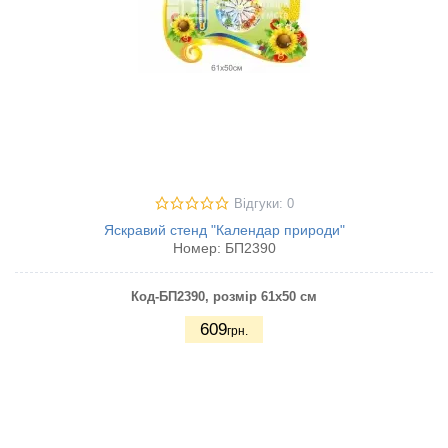
Відгуки: 0
Яскравий стенд "Календар природи"
Номер:
БП2390
Код-БП2390
, розмір 61х50 см
609
грн.