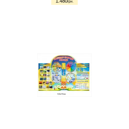
1.480
грн.