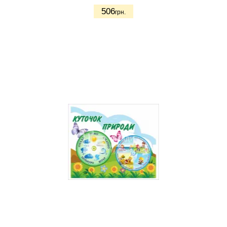
506
грн.