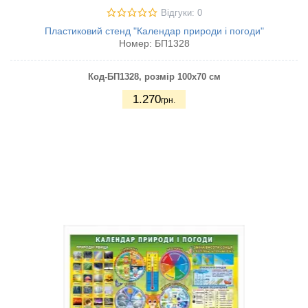
Відгуки: 0
Пластиковий стенд "Календар природи і погоди"
Номер:
БП1328
Код-БП1328
, розмір 100х70 см
1.270
грн.