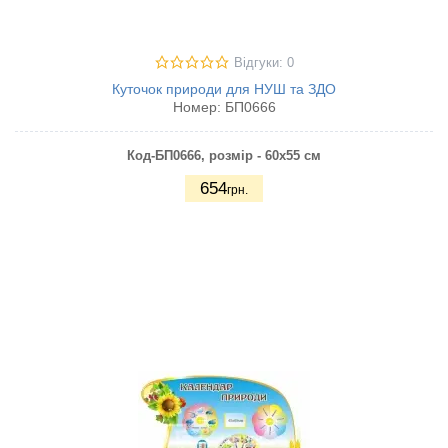
Відгуки: 0
Куточок природи для НУШ та ЗДО
Номер:
БП0666
Код-БП0666, розмір - 60х55
см
654
грн.