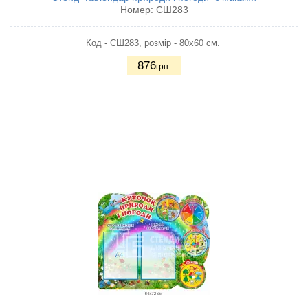
Номер:
СШ283
Код - СШ283, розмір - 80х60 см.
876
грн.