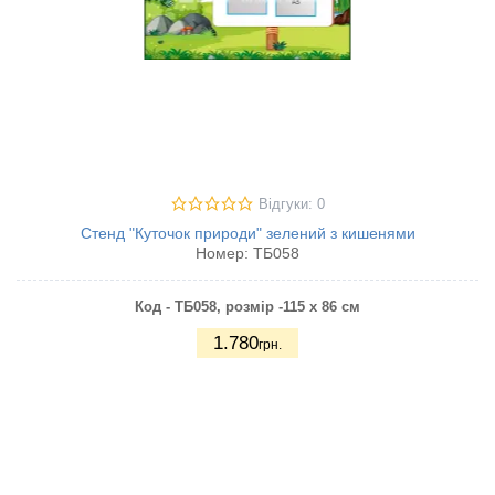
Відгуки: 0
Стенд "Куточок природи" зелений з кишенями
Номер:
ТБ058
Код - ТБ058, р
озмір -115 х 86 см
1.780
грн.