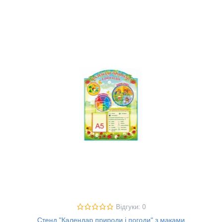
Відгуки: 0
Стенд "Календар природи і погоди" з маками