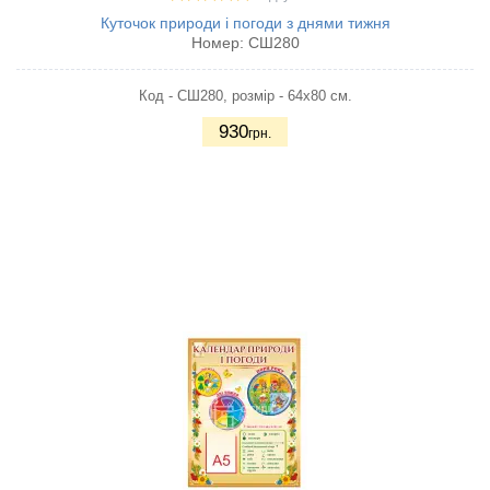
Куточок природи і погоди з днями тижня
Номер:
СШ280
Код - СШ280, розмір - 64х80 см.
930
грн.