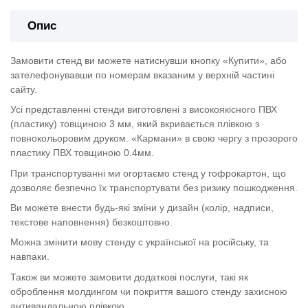
Опис
Замовити стенд ви можете натиснувши кнопку «Купити», або
зателефонувавши по номерам вказаним у верхній частині
сайту.
Усі представленні стенди виготовлені з високоякісного ПВХ
(пластику) товщиною 3 мм, який вкривається плівкою з
повнокольоровим друком. «Кармани» в свою чергу з прозорого
пластику ПВХ товщиною 0.4мм.
При транспортуванні ми огортаємо стенд у гофрокартон, що
дозволяє безпечно їх транспортувати без ризику пошкодження.
Ви можете внести будь-які зміни у дизайн (колір, надписи,
текстове наповнення) безкоштовно.
Можна змінити мову стенду с української на російську, та
навпаки.
Також ви можете замовити додаткові послуги, такі як
оброблення молдингом чи покриття вашого стенду захисною
антивандальною плівкою.