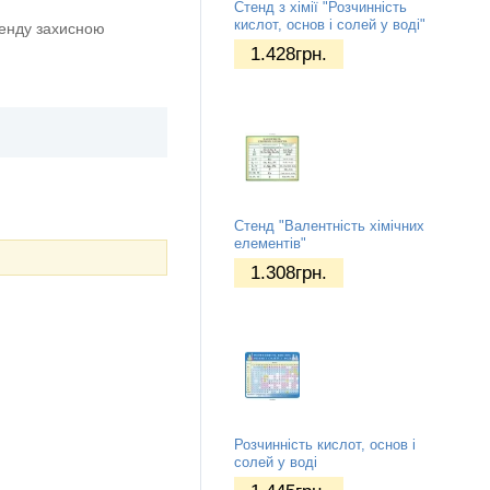
Стенд з хімії "Розчинність
кислот, основ і солей у воді"
тенду захисною
1.428
грн.
Стенд "Валентність хімічних
елементів"
1.308
грн.
Розчинність кислот, основ і
солей у воді