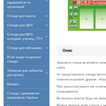
підприємств та
організацій
Стенди для школи
Стенди для ДНЗ
Стенди для ВНЗ,
коледжів, училищ, ПТУ
Стенди для військових
Опис
В'їзні знаки та вуличні
стенди
Замовити стенд ви можете нати
сайту.
Таблички для кабінетів,
Усі представленні стенди вигот
для вулиці
повнокольоровим друком. «Кар
Банери
При транспортуванні ми огорта
пошкодження.
Стенди з державною
символікою України
Ви можете внести будь-які змін
Можна змінити мову стенду с укр