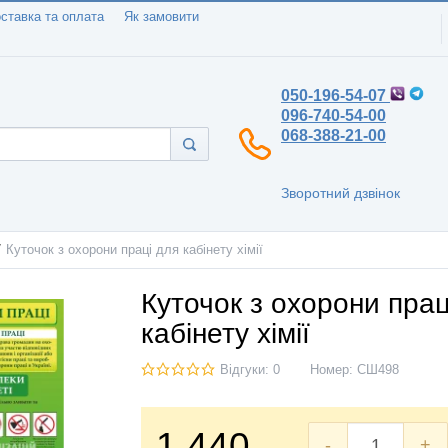
ставка та оплата
Як замовити
050-196-54-07
096-740-54-00
068-388-21-00
Зворотний дзвінок
Куточок з охорони праці для кабінету хімії
Куточок з охорони прац
кабінету хімії
Відгуки: 0
Номер:
СШ498
1.440
-
+