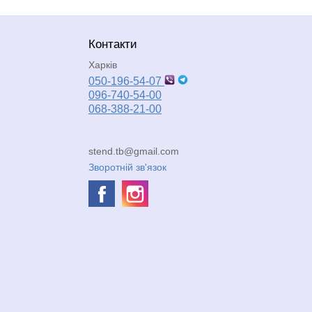
Контакти
Харків
050-196-54-07
096-740-54-00
068-388-21-00
stend.tb@gmail.com
Зворотній зв'язок