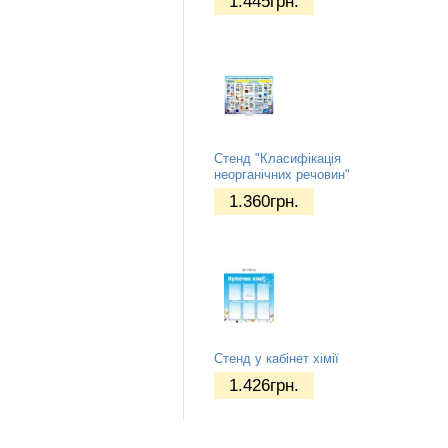
1.445
грн.
Стенд "Класифікація
неорганічних речовин"
1.360
грн.
Стенд у кабінет хімії
1.426
грн.