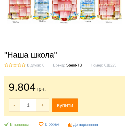
"Наша школа"
Відгуки: 0
Бренд:
Stend-TB
Номер:
СШ225
9.804
грн.
-
+
Купити
В обрані
В наявності
До порівняння