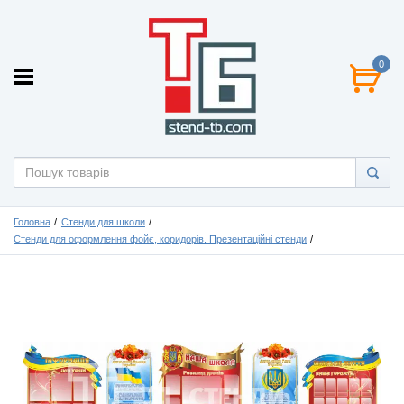
0
Головна
Стенди для школи
Стенди для оформлення фойє, коридорів. Презентаційні стенди