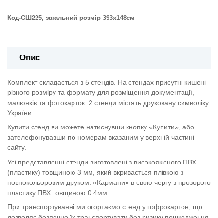
Код-СШ225, загальний розмір 393х148см
Опис
Комплект складається з 5 стендів. На стендах присутні кишені
різного розміру та формату для розміщення документації,
малюнків та фотокарток. 2 стенди містять друковану символіку
України.
Купити стенд ви можете натиснувши кнопку «Купити», або
зателефонувавши по номерам вказаним у верхній частині
сайту.
Усі представленні стенди виготовлені з високоякісного ПВХ
(пластику) товщиною 3 мм, який вкривається плівкою з
повнокольоровим друком. «Кармани» в свою чергу з прозорого
пластику ПВХ товщиною 0.4мм.
При транспортуванні ми огортаємо стенд у гофрокартон, що
дозволяє безпечно їх транспортувати без ризику пошкодження.