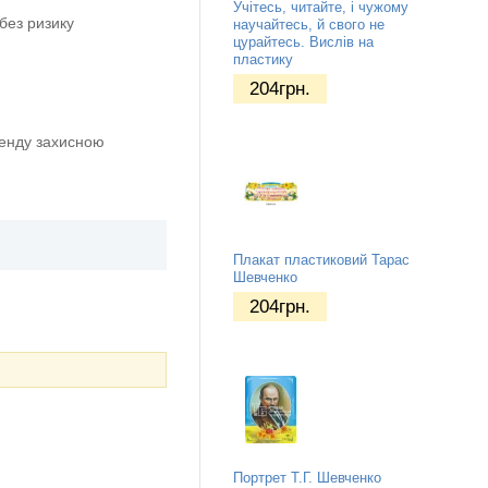
Учітесь, читайте, і чужому
без ризику
научайтесь, й свого не
цурайтесь. Вислів на
пластику
204
грн.
тенду захисною
Плакат пластиковий Тарас
Шевченко
204
грн.
Портрет Т.Г. Шевченко