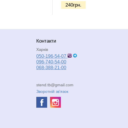
240
грн.
Контакти
Харків
050-196-54-07
096-740-54-00
068-388-21-00
stend.tb@gmail.com
Зворотній зв'язок