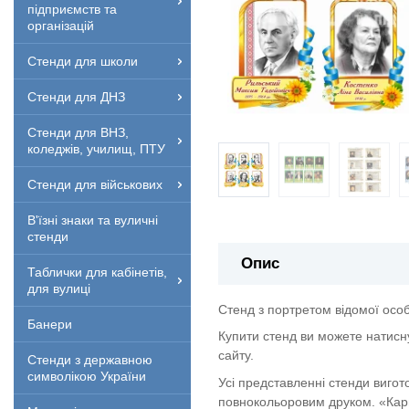
підприємств та
організацій
Стенди для школи
Стенди для ДНЗ
Стенди для ВНЗ,
коледжів, училищ, ПТУ
Стенди для військових
В'їзні знаки та вуличні
стенди
Опис
Таблички для кабінетів,
для вулиці
Стенд з портретом відомої осо
Банери
Купити стенд ви можете натисн
сайту.
Стенди з державною
символікою України
Усі представленні стенди вигот
повнокольоровим друком. «Кар