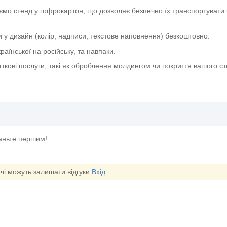
ємо стенд у гофрокартон, що дозволяє безпечно їх транспортувати 
и у дизайн (колір, надписи, текстове наповнення) безкоштовно.
аїнської на російську, та навпаки.
ткові послуги, такі як оброблення молдингом чи покриття вашого с
таньте першим!
ачі можуть залишати відгуки
Вхід