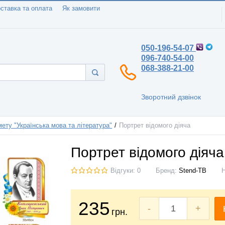
ставка та оплата
Як замовити
050-196-54-07
096-740-54-00
068-388-21-00
Зворотний дзвінок
ету "Українська мова та література"
Портрет відомого діяча
Портрет відомого діяча
Відгуки: 0
Бренд:
Stend-TB
235
-
+
грн.