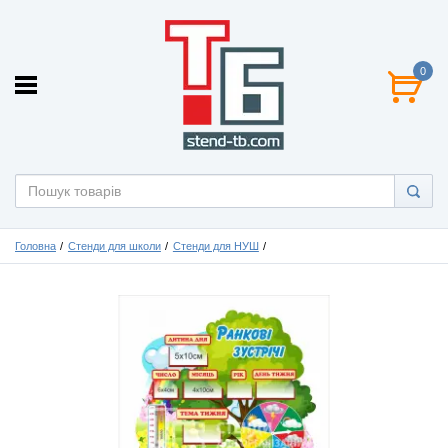
0
Головна
Стенди для школи
Стенди для НУШ