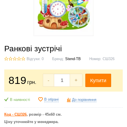
Ранкові зустрічі
Відгуки: 0
Бренд:
Stend-TB
Номер:
СШ326
819
-
+
Купити
грн.
В обрані
В наявності
До порівняння
Код - СШ326
, розмір - 45х60 см.
Ціну уточнюйте у менеджера.