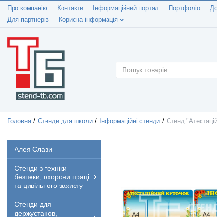
Про компанію
Контакти
Інформаційний портал
Портфоліо
До
Для партнерів
Корисна інформація
Головна
Стенди для школи
Інформаційні стенди
Стенд "Атестацій
Алея Слави
Стенди з техніки
безпеки, охорони праці
та цивільного захисту
Стенди для
держустанов,