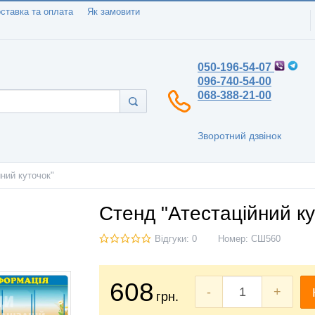
ставка та оплата
Як замовити
050-196-54-07
096-740-54-00
068-388-21-00
Зворотний дзвінок
ний куточок"
Стенд "Атестаційний ку
Відгуки: 0
Номер:
СШ560
608
-
+
грн.