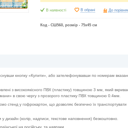
В обрані
В наявності
До порівня
Код - СШ560, р
озмір - 75х45 см
снувши кнопку «Купити», або зателефонувавши по номерам вказани
овлені з високоякісного ПВХ (пластику) товщиною 3 мм, який вкрива
мани» в свою чергу з прозорого пластику ПВХ товщиною 0.4мм.
ємо стенд у гофрокартон, що дозволяє безпечно їх транспортувати 
и у дизайн (колір, надписи, текстове наповнення) безкоштовно.
аїнської на російську, та навпаки.