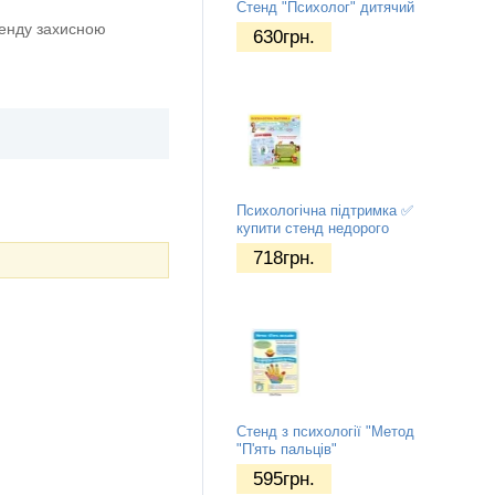
Стенд "Психолог" дитячий
тенду захисною
630
грн.
Психологічна підтримка ✅
купити стенд недорого
718
грн.
Стенд з психології "Метод
"П'ять пальців"
595
грн.