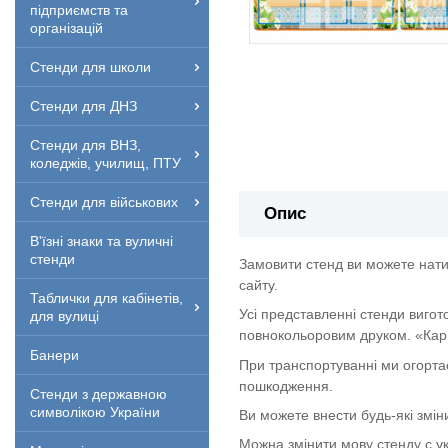
підприємств та
організацій
Стенди для школи
Стенди для ДНЗ
Стенди для ВНЗ,
коледжів, училищ, ПТУ
Стенди для військових
Опис
В'їзні знаки та вуличні
стенди
Замовити стенд ви можете нати
сайту.
Таблички для кабінетів,
Усі представленні стенди вигот
для вулиці
повнокольоровим друком. «Кар
Банери
При транспортуванні ми огорта
пошкодження.
Стенди з державною
символікою України
Ви можете внести будь-які змін
Можна змінити мову стенду с укр