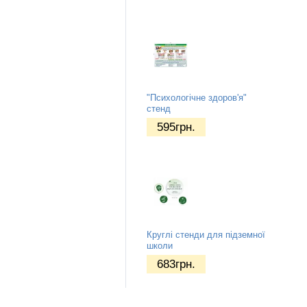
"Психологічне здоров'я"
стенд
595
грн.
Круглі стенди для підземної
школи
683
грн.