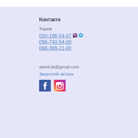
Контакти
Харків
050-196-54-07
096-740-54-00
068-388-21-00
stend.tb@gmail.com
Зворотній зв'язок