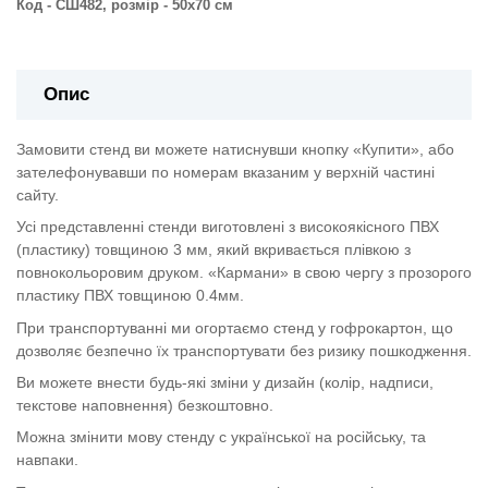
Код - СШ482,
розмір - 50х70 см
Опис
Замовити стенд ви можете натиснувши кнопку «Купити», або
зателефонувавши по номерам вказаним у верхній частині
сайту.
Усі представленні стенди виготовлені з високоякісного ПВХ
(пластику) товщиною 3 мм, який вкривається плівкою з
повнокольоровим друком. «Кармани» в свою чергу з прозорого
пластику ПВХ товщиною 0.4мм.
При транспортуванні ми огортаємо стенд у гофрокартон, що
дозволяє безпечно їх транспортувати без ризику пошкодження.
Ви можете внести будь-які зміни у дизайн (колір, надписи,
текстове наповнення) безкоштовно.
Можна змінити мову стенду с української на російську, та
навпаки.