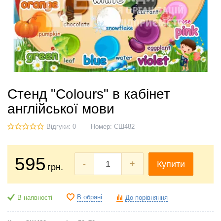
Стенд "Colours" в кабінет
англійської мови
Відгуки: 0
Номер:
СШ482
595
-
+
Купити
грн.
В обрані
В наявності
До порівняння