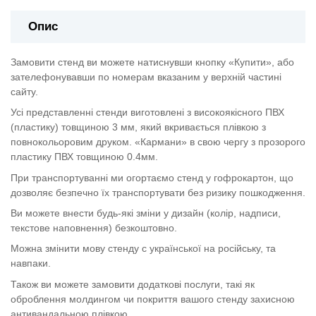
Опис
Замовити стенд ви можете натиснувши кнопку «Купити», або
зателефонувавши по номерам вказаним у верхній частині
сайту.
Усі представленні стенди виготовлені з високоякісного ПВХ
(пластику) товщиною 3 мм, який вкривається плівкою з
повнокольоровим друком. «Кармани» в свою чергу з прозорого
пластику ПВХ товщиною 0.4мм.
При транспортуванні ми огортаємо стенд у гофрокартон, що
дозволяє безпечно їх транспортувати без ризику пошкодження.
Ви можете внести будь-які зміни у дизайн (колір, надписи,
текстове наповнення) безкоштовно.
Можна змінити мову стенду с української на російську, та
навпаки.
Також ви можете замовити додаткові послуги, такі як
оброблення молдингом чи покриття вашого стенду захисною
антивандальною плівкою.