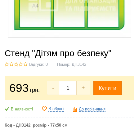
Стенд "Дітям про безпеку"
Відгуки: 0
Номер:
ДНЗ142
693
-
+
Купити
грн.
В обрані
В наявності
До порівняння
Код - ДНЗ142,
розмір - 77х50 см