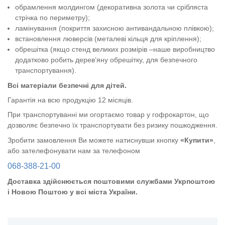
обрамлення молдингом (декоративна золота чи срібляста
стрічка по периметру);
ламінування (покриття захисною антивандальною плівкою);
встановлення люверсів (металеві кільця для кріплення);
обрешітка (якщо стенд великих розмірів –наше виробництво
додатково робить дерев’яну обрешітку, для безпечного
транспортування).
Всі матеріали безпечні для дітей.
Гарантія на всю продукцію 12 місяців.
При транспортуванні ми огортаємо товар у гофрокартон, що
дозволяє безпечно їх транспортувати без ризику пошкодження.
Зробити замовлення Ви можете натиснувши кнопку
«Купити»
,
або зателефонувати нам за телефоном
068-388-21-00
Доставка здійснюється поштовими службами Укрпоштою
і Новою Поштою у всі міста України.