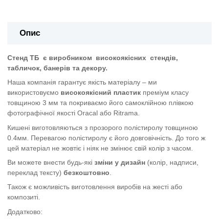
Опис
Стенд ТБ
є виробником
високоякісних
стендів,
табличок, банерів та декору.
Наша компанія гарантує якість матеріалу – ми
використовуємо
високоякісний пластик
преміум класу
товщиною 3 мм та покриваємо його самоклійною плівкою
фотографічної якості Oracal або Ritrama.
Кишені виготовляються з прозорого полістиролу товщиною
0.4мм. Перевагою полістиролу є його довговічність. До того ж
цей матеріал не жовтіє і ніяк не змінює свій колір з часом.
Ви можете внести будь-які
зміни у дизайн
(колір, надписи,
переклад тексту)
безкоштовно
.
Також є можливість виготовлення виробів на жесті або
композиті.
Додатково: