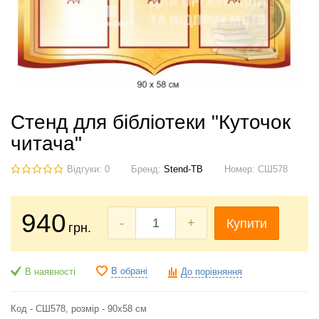
Стенд для бібліотеки "Куточок
читача"
Відгуки: 0
Бренд:
Stend-TB
Номер:
СШ578
940
-
+
Купити
грн.
В обрані
В наявності
До порівняння
Код - СШ578, розмір - 90х58 см