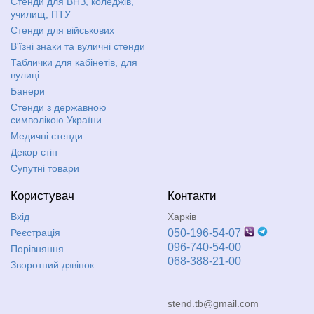
Стенди для ВНЗ, коледжів,
училищ, ПТУ
Стенди для військових
В'їзні знаки та вуличні стенди
Таблички для кабінетів, для
вулиці
Банери
Стенди з державною
символікою України
Медичні стенди
Декор стін
Супутні товари
Користувач
Контакти
Вхід
Харків
Реєстрація
050-196-54-07
096-740-54-00
Порівняння
068-388-21-00
Зворотний дзвінок
stend.tb@gmail.com