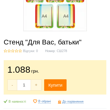
Стенд "Для Вас, батьки"
Відгуки: 0
Номер:
СШ278
1.088
грн.
-
+
Купити
В обрані
В наявності
До порівняння