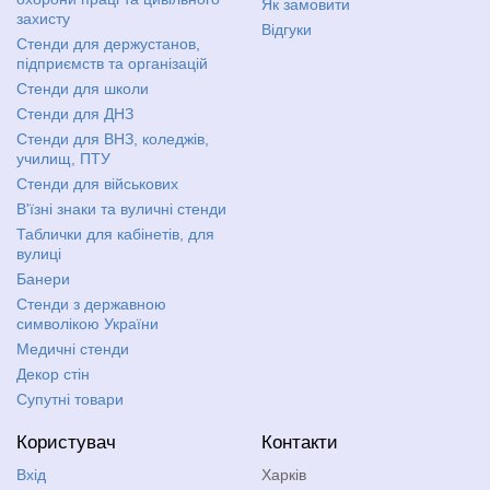
Як замовити
захисту
Відгуки
Стенди для держустанов,
підприємств та організацій
Стенди для школи
Стенди для ДНЗ
Стенди для ВНЗ, коледжів,
училищ, ПТУ
Стенди для військових
В'їзні знаки та вуличні стенди
Таблички для кабінетів, для
вулиці
Банери
Стенди з державною
символікою України
Медичні стенди
Декор стін
Супутні товари
Користувач
Контакти
Вхід
Харків