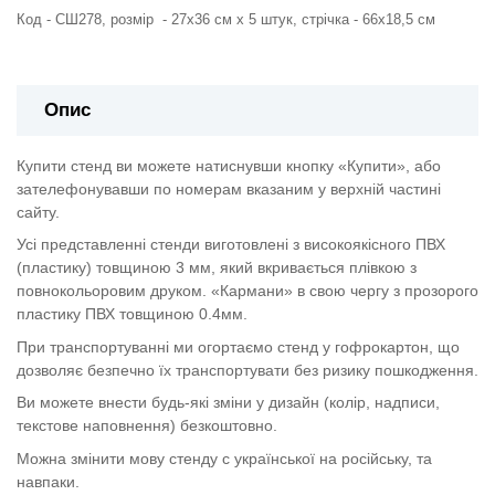
Код - СШ278, розмір - 27х36 см х 5 штук, стрічка - 66х18,5 см
Опис
Купити стенд ви можете натиснувши кнопку «Купити», або
зателефонувавши по номерам вказаним у верхній частині
сайту.
Усі представленні стенди виготовлені з високоякісного ПВХ
(пластику) товщиною 3 мм, який вкривається плівкою з
повнокольоровим друком. «Кармани» в свою чергу з прозорого
пластику ПВХ товщиною 0.4мм.
При транспортуванні ми огортаємо стенд у гофрокартон, що
дозволяє безпечно їх транспортувати без ризику пошкодження.
Ви можете внести будь-які зміни у дизайн (колір, надписи,
текстове наповнення) безкоштовно.
Можна змінити мову стенду с української на російську, та
навпаки.