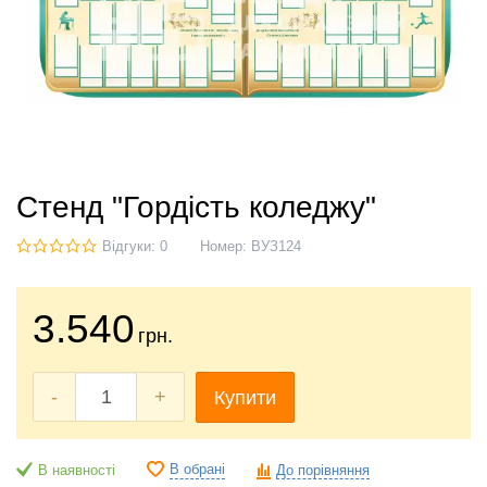
Стенд "Гордість коледжу"
Відгуки: 0
Номер:
ВУЗ124
3.540
грн.
-
+
Купити
В обрані
В наявності
До порівняння