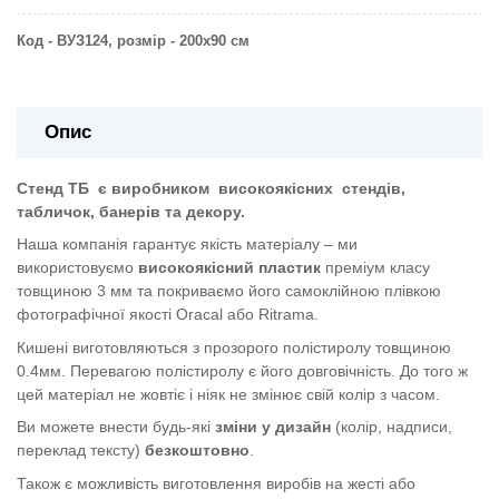
Код - ВУЗ124, розмір - 200х90 см
Опис
Стенд ТБ
є виробником
високоякісних
стендів,
табличок, банерів та декору.
Наша компанія гарантує якість матеріалу – ми
використовуємо
високоякісний пластик
преміум класу
товщиною 3 мм та покриваємо його самоклійною плівкою
фотографічної якості Oracal або Ritrama.
Кишені виготовляються з прозорого полістиролу товщиною
0.4мм. Перевагою полістиролу є його довговічність. До того ж
цей матеріал не жовтіє і ніяк не змінює свій колір з часом.
Ви можете внести будь-які
зміни у дизайн
(колір, надписи,
переклад тексту)
безкоштовно
.
Також є можливість виготовлення виробів на жесті або