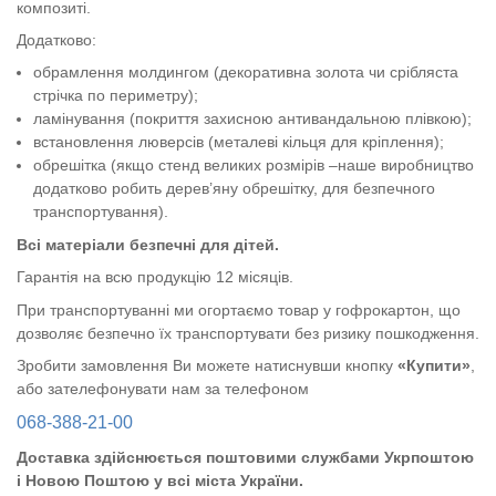
композиті.
Додатково:
обрамлення молдингом (декоративна золота чи срібляста
стрічка по периметру);
ламінування (покриття захисною антивандальною плівкою);
встановлення люверсів (металеві кільця для кріплення);
обрешітка (якщо стенд великих розмірів –наше виробництво
додатково робить дерев’яну обрешітку, для безпечного
транспортування).
Всі матеріали безпечні для дітей.
Гарантія на всю продукцію 12 місяців.
При транспортуванні ми огортаємо товар у гофрокартон, що
дозволяє безпечно їх транспортувати без ризику пошкодження.
Зробити замовлення Ви можете натиснувши кнопку
«Купити»
,
або зателефонувати нам за телефоном
068-388-21-00
Доставка здійснюється поштовими службами Укрпоштою
і Новою Поштою у всі міста України.