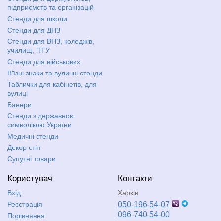
підприємств та організацій
Стенди для школи
Стенди для ДНЗ
Стенди для ВНЗ, коледжів,
училищ, ПТУ
Стенди для військових
В'їзні знаки та вуличні стенди
Таблички для кабінетів, для
вулиці
Банери
Стенди з державною
символікою України
Медичні стенди
Декор стін
Супутні товари
Користувач
Контакти
Вхід
Харків
Реєстрація
050-196-54-07
096-740-54-00
Порівняння