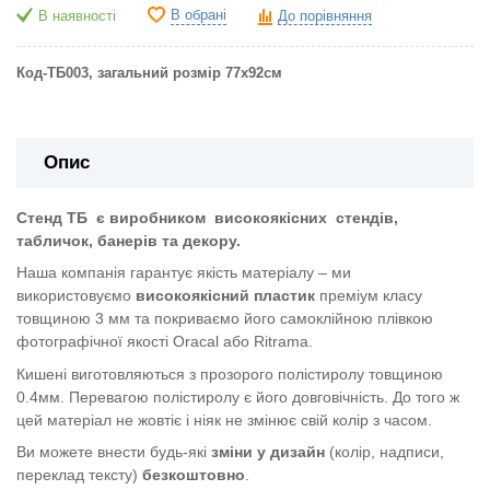
В обрані
В наявності
До порівняння
Код-ТБ003, загальний розмір 77х92см
Опис
Стенд ТБ
є виробником
високоякісних
стендів,
табличок, банерів та декору.
Наша компанія гарантує якість матеріалу – ми
використовуємо
високоякісний пластик
преміум класу
товщиною 3 мм та покриваємо його самоклійною плівкою
фотографічної якості Oracal або Ritrama.
Кишені виготовляються з прозорого полістиролу товщиною
0.4мм. Перевагою полістиролу є його довговічність. До того ж
цей матеріал не жовтіє і ніяк не змінює свій колір з часом.
Ви можете внести будь-які
зміни у дизайн
(колір, надписи,
переклад тексту)
безкоштовно
.