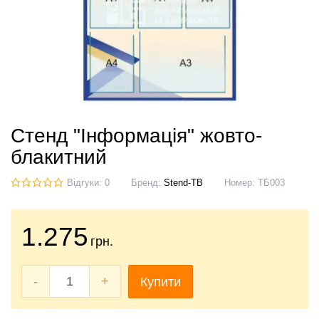
Стенд "Інформація" жовто-
блакитний
Відгуки: 0
Бренд:
Stend-TB
Номер:
ТБ003
1.275
грн.
-
+
Купити