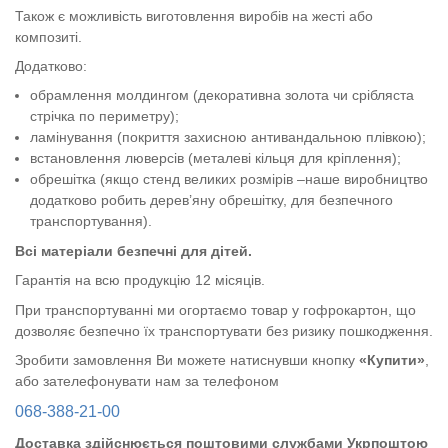
Також є можливість виготовлення виробів на жесті або
композиті.
Додатково:
обрамлення молдингом (декоративна золота чи срібляста
стрічка по периметру);
ламінування (покриття захисною антивандальною плівкою);
встановлення люверсів (металеві кільця для кріплення);
обрешітка (якщо стенд великих розмірів –наше виробництво
додатково робить дерев’яну обрешітку, для безпечного
транспортування).
Всі матеріали безпечні для дітей.
Гарантія на всю продукцію 12 місяців.
При транспортуванні ми огортаємо товар у гофрокартон, що
дозволяє безпечно їх транспортувати без ризику пошкодження.
Зробити замовлення Ви можете натиснувши кнопку
«Купити»
,
або зателефонувати нам за телефоном
068-388-21-00
Доставка здійснюється поштовими службами Укрпоштою