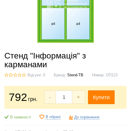
Стенд "Інформація" з
карманами
Відгуки: 0
Бренд:
Stend-TB
Номер:
ОП123
792
-
+
Купити
грн.
В обрані
В наявності
До порівняння