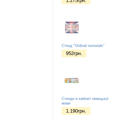
1.275
грн.
Стенд "Ordinal numerals"
952
грн.
Стенди в кабінет німецької
мови
1.190
грн.