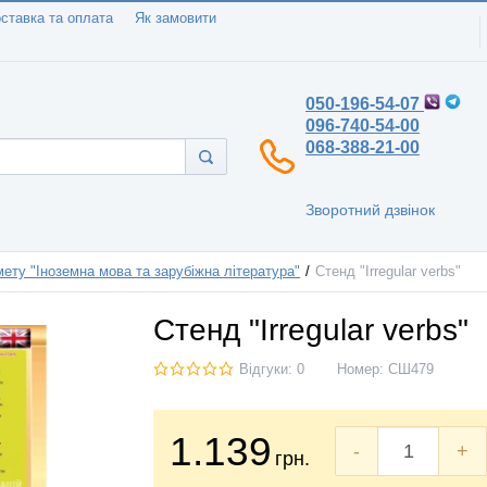
ставка та оплата
Як замовити
050-196-54-07
096-740-54-00
068-388-21-00
Зворотний дзвінок
ету "Іноземна мова та зарубіжна література"
Стенд "Irregular verbs"
Стенд "Irregular verbs"
Відгуки: 0
Номер:
СШ479
1.139
-
+
грн.