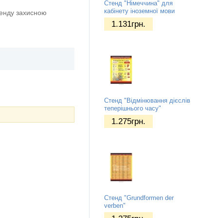
Стенд "Німеччина" для
кабінету іноземної мови
тенду захисною
1.131
грн.
Стенд "Відмінювання дієслів
теперішнього часу"
1.275
грн.
Стенд "Grundformen der
verben"