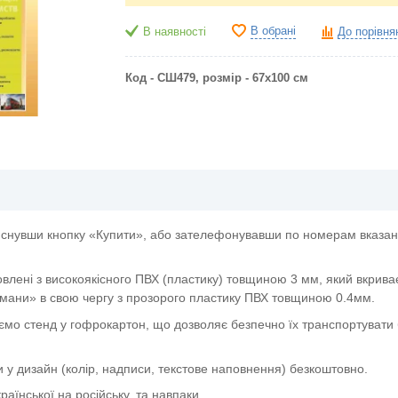
В обрані
В наявності
До порівня
Код - СШ479, розмір - 67х100 см
снувши кнопку «Купити», або зателефонувавши по номерам вказани
овлені з високоякісного ПВХ (пластику) товщиною 3 мм, який вкрива
мани» в свою чергу з прозорого пластику ПВХ товщиною 0.4мм.
ємо стенд у гофрокартон, що дозволяє безпечно їх транспортувати 
и у дизайн (колір, надписи, текстове наповнення) безкоштовно.
аїнської на російську, та навпаки.