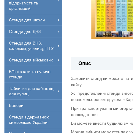
підприємств та
організацій
Стенди для школи
Стенди для ДНЗ
Стенди для ВНЗ,
коледжів, училищ, ПТУ
Стенди для військових
Опис
В'їзні знаки та вуличні
стенди
Замовити стенд ви можете нати
сайту.
Таблички для кабінетів,
Усі представленні стенди вигот
для вулиці
повнокольоровим друком. «Кар
Банери
При транспортуванні ми огорта
пошкодження.
Стенди з державною
символікою України
Ви можете внести будь-які змін
Можна змінити мову стенду с укр