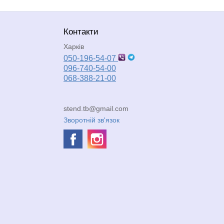
Контакти
Харків
050-196-54-07
096-740-54-00
068-388-21-00
stend.tb@gmail.com
Зворотній зв'язок