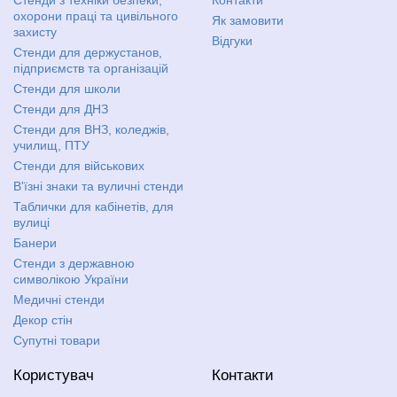
охорони праці та цивільного
Як замовити
захисту
Відгуки
Стенди для держустанов,
підприємств та організацій
Стенди для школи
Стенди для ДНЗ
Стенди для ВНЗ, коледжів,
училищ, ПТУ
Стенди для військових
В'їзні знаки та вуличні стенди
Таблички для кабінетів, для
вулиці
Банери
Стенди з державною
символікою України
Медичні стенди
Декор стін
Супутні товари
Користувач
Контакти