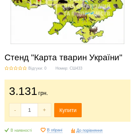
Стенд "Карта тварин України"
Відгуки: 0
Номер:
СШ433
3.131
грн.
-
+
Купити
В обрані
В наявності
До порівняння