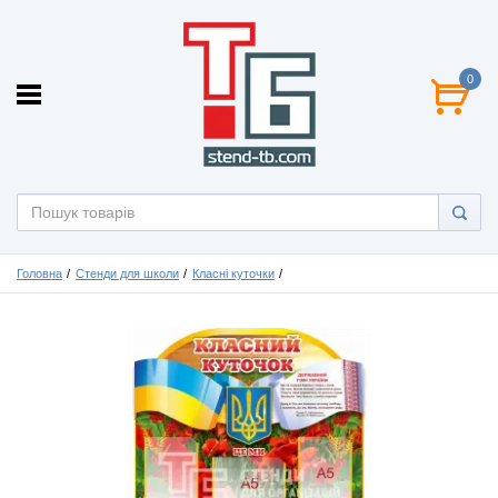
0
Головна
Стенди для школи
Класні куточки