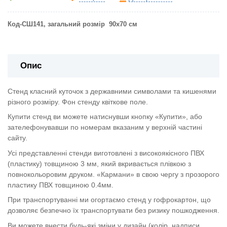
Код-СШ141, загальний розмір 90х70 см
Опис
Стенд класний куточок з державними символами та кишенями
різного розміру. Фон стенду квіткове поле.
Купити стенд ви можете натиснувши кнопку «Купити», або
зателефонувавши по номерам вказаним у верхній частині
сайту.
Усі представленні стенди виготовлені з високоякісного ПВХ
(пластику) товщиною 3 мм, який вкривається плівкою з
повнокольоровим друком. «Кармани» в свою чергу з прозорого
пластику ПВХ товщиною 0.4мм.
При транспортуванні ми огортаємо стенд у гофрокартон, що
дозволяє безпечно їх транспортувати без ризику пошкодження.
Ви можете внести будь-які зміни у дизайн (колір, надписи,