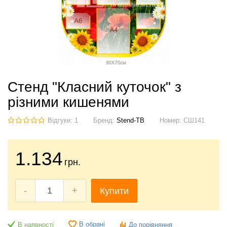
Стенд "Класний куточок" з
різними кишенями
Відгуки: 1
Бренд:
Stend-TB
Номер:
СШ141
1.134
грн.
-
+
Купити
В обрані
В наявності
До порівняння