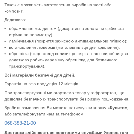
Також є можливість виготовлення виробів на жесті або
композиті.
Додатково:
обрамлення молдингом (декоративна золота чи срібляста
стрічка по периметру);
ламінування (покриття захисною антивандальною плівкою);
встановлення люверсів (металеві кільця для кріплення);
обрешітка (якщо стенд великих розмірів –наше виробництво
додатково робить дерев’яну обрешітку, для безпечного
транспортування).
Всі матеріали безпечні для дітей.
Гарантія на всю продукцію 12 місяців.
При транспортуванні ми огортаємо товар у гофрокартон, що
дозволяє безпечно їх транспортувати без ризику пошкодження.
Зробити замовлення Ви можете натиснувши кнопку
«Купити»
,
або зателефонувати нам за телефоном
068-388-21-00
Доставка здійснюється поштовими службами Укрпоштою