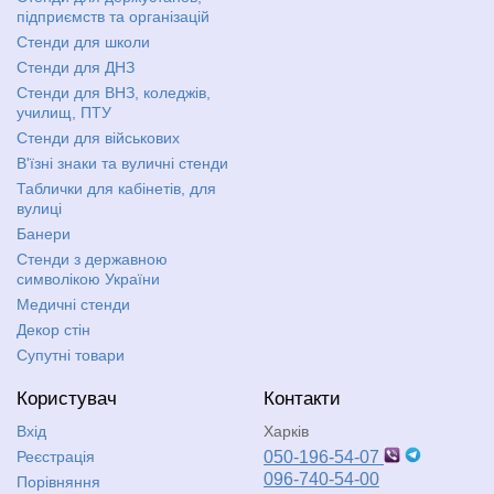
підприємств та організацій
Стенди для школи
Стенди для ДНЗ
Стенди для ВНЗ, коледжів,
училищ, ПТУ
Стенди для військових
В'їзні знаки та вуличні стенди
Таблички для кабінетів, для
вулиці
Банери
Стенди з державною
символікою України
Медичні стенди
Декор стін
Супутні товари
Користувач
Контакти
Вхід
Харків
Реєстрація
050-196-54-07
096-740-54-00
Порівняння