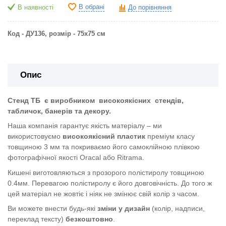
В обрані
В наявності
До порівняння
Код - ДУ136, розмір - 75х75 см
Опис
Стенд ТБ
є виробником
високоякісних
стендів,
табличок, банерів та декору.
Наша компанія гарантує якість матеріалу – ми
використовуємо
високоякісний пластик
преміум класу
товщиною 3 мм та покриваємо його самоклійною плівкою
фотографічної якості Oracal або Ritrama.
Кишені виготовляються з прозорого полістиролу товщиною
0.4мм. Перевагою полістиролу є його довговічність. До того ж
цей матеріал не жовтіє і ніяк не змінює свій колір з часом.
Ви можете внести будь-які
зміни у дизайн
(колір, надписи,
переклад тексту)
безкоштовно
.