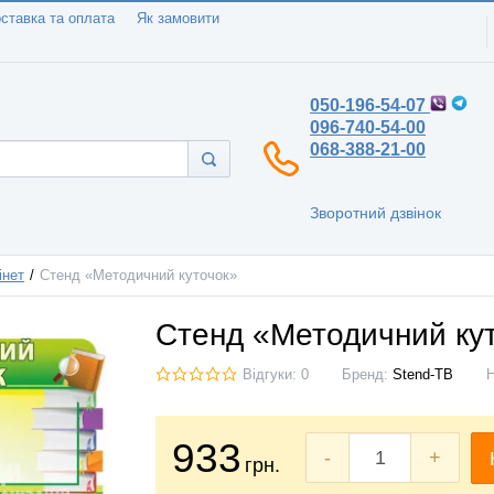
ставка та оплата
Як замовити
050-196-54-07
096-740-54-00
068-388-21-00
Зворотний дзвінок
інет
Стенд «Методичний куточок»
Стенд «Методичний ку
Відгуки: 0
Бренд:
Stend-TB
933
-
+
грн.