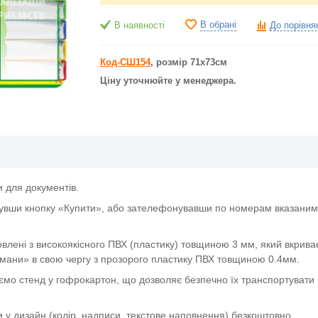
В обрані
В наявності
До порівня
Код-СШ154
, розмір 71х73см
Ціну уточнюйте у менеджера.
 для документів.
увши кнопку «Купити», або зателефонувавши по номерам вказаним 
овлені з високоякісного ПВХ (пластику) товщиною 3 мм, який вкрива
мани» в свою чергу з прозорого пластику ПВХ товщиною 0.4мм.
ємо стенд у гофрокартон, що дозволяє безпечно їх транспортувати 
и у дизайн (колір, надписи, текстове наповнення) безкоштовно.