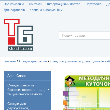
Про компанію
Контакти
Інформаційний портал
Портфоліо
До
Для партнерів
Корисна інформація
Головна
Стенди для школи
Стенди в учительську і методичний каб
Алея Слави
Стенди з техніки
безпеки, охорони праці
та цивільного захисту
Стенди для
держустанов,