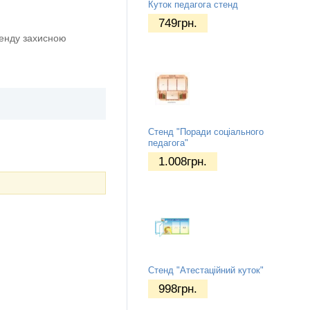
Куток педагога стенд
749
грн.
тенду захисною
Стенд "Поради соціального
педагога"
1.008
грн.
Стенд "Атестаційний куток"
998
грн.