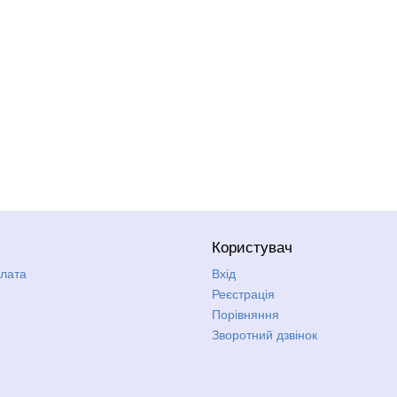
Користувач
плата
Вхід
Реєстрація
Порівняння
Зворотний дзвінок