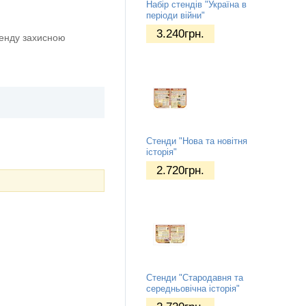
Набір стендів "Україна в
періоди війни"
3.240
грн.
тенду захисною
Стенди "Нова та новітня
історія"
2.720
грн.
Стенди "Стародавня та
середньовічна історія"