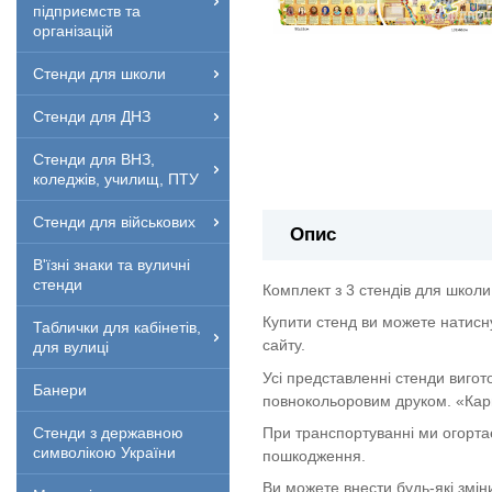
підприємств та
організацій
Стенди для школи
Стенди для ДНЗ
Стенди для ВНЗ,
коледжів, училищ, ПТУ
Стенди для військових
Опис
В'їзні знаки та вуличні
стенди
Комплект з 3 стендів для школи 
Купити стенд ви можете натисн
Таблички для кабінетів,
сайту.
для вулиці
Усі представленні стенди вигот
Банери
повнокольоровим друком. «Кар
При транспортуванні ми огорта
Стенди з державною
символікою України
пошкодження.
Ви можете внести будь-які змін