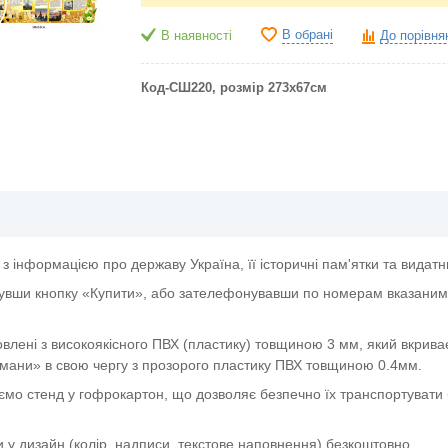
В обрані
В наявності
До порівня
Код-СШ220, розмір 273х67см
з інформацією про державу Україна, її історичні пам'ятки та видатни
увши кнопку «Купити», або зателефонувавши по номерам вказаним 
овлені з високоякісного ПВХ (пластику) товщиною 3 мм, який вкрива
мани» в свою чергу з прозорого пластику ПВХ товщиною 0.4мм.
ємо стенд у гофрокартон, що дозволяє безпечно їх транспортувати 
и у дизайн (колір, надписи, текстове наповнення) безкоштовно.