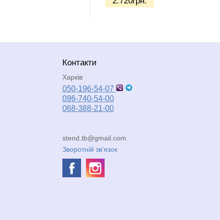
2.720
грн.
Контакти
Харків
050-196-54-07
096-740-54-00
068-388-21-00
stend.tb@gmail.com
Зворотній зв'язок