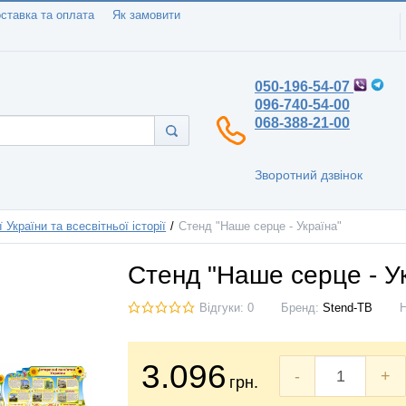
ставка та оплата
Як замовити
050-196-54-07
096-740-54-00
068-388-21-00
Зворотний дзвінок
ї України та всесвітньої історії
Стенд "Наше серце - Україна"
Стенд "Наше серце - У
Відгуки: 0
Бренд:
Stend-TB
3.096
-
+
грн.