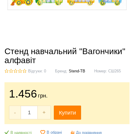
Стенд навчальний "Вагончики"
алфавіт
Відгуки: 0
Бренд:
Stend-TB
Номер:
СШ265
1.456
грн.
-
+
Купити
В обрані
В наявності
До порівняння