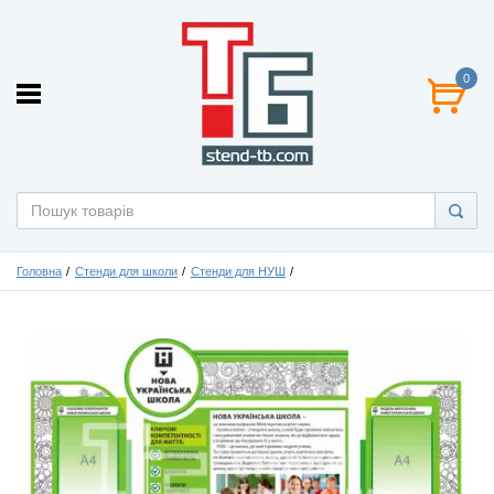
0
Головна
Стенди для школи
Стенди для НУШ