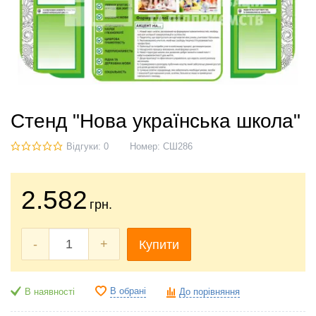
Стенд "Нова українська школа"
Відгуки: 0
Номер:
СШ286
2.582
грн.
-
+
Купити
В обрані
В наявності
До порівняння