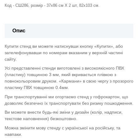
Код - СШ286, розмір - 37х86 см Х 2 шт, 82х103 см.
Опис
Купити стенд ви можете натиснувши кнопку «Купити», або
зателефонувавши по номерам вказаним у верхній частині
сайту.
Усі представленні стенди виготовлені з високоякісного ПВХ
(пластику) товщиною 3 мм, який вкривається плівкою з
повнокольоровим друком. «Кармани» в свою чергу з прозорого
пластику ПВХ товщиною 0.4мм.
При транспортуванні ми огортаємо стенд у гофрокартон, що
дозволяє безпечно їх транспортувати без ризику пошкодження.
Ви можете внести будь-які зміни у дизайн (колір, надписи,
текстове наповнення) безкоштовно.
Можна змінити мову стенду с української на російську, та
навпаки.