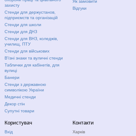
Як замовити
захисту
Відгуки
Стенди для держустанов,
підприємств та організацій
Стенди для школи
Стенди для ДНЗ
Стенди для ВНЗ, коледжів,
училищ, ПТУ
Стенди для військових
В'їзні знаки та вуличні стенди
Таблички для кабінетів, для
вулиці
Банери
Стенди з державною
символікою України
Медичні стенди
Декор стін
Супутні товари
Користувач
Контакти
Вхід
Харків