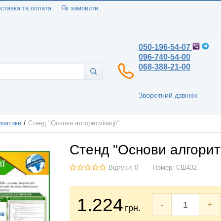
ставка та оплата
Як замовити
050-196-54-07
096-740-54-00
068-388-21-00
Зворотний дзвінок
рматики
Стенд "Основи алгоритмізації"
Стенд "Основи алгоритм
Відгуки: 0
Номер:
СШ432
1.224
-
+
грн.