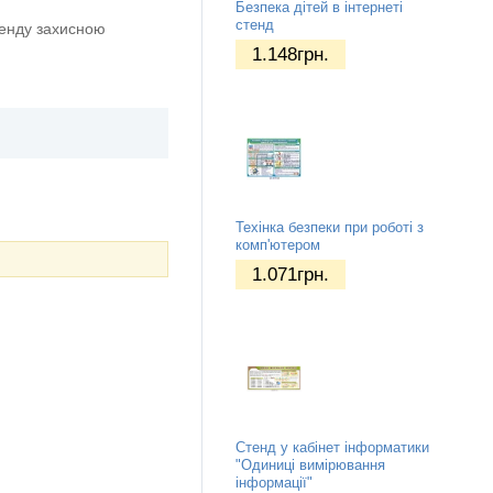
Безпека дітей в інтернеті
стенд
тенду захисною
1.148
грн.
Техінка безпеки при роботі з
комп'ютером
1.071
грн.
Стенд у кабінет інформатики
"Одиниці вимірювання
інформації"