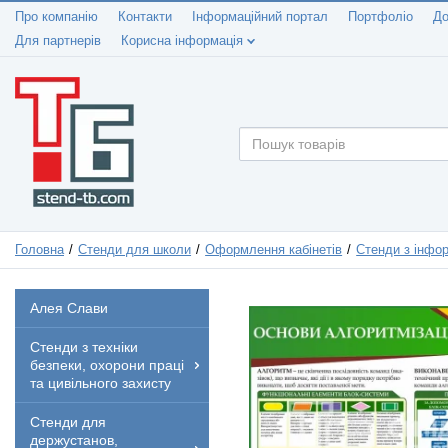
Про компанію
Контакти
Інформаційний портал
Портфоліо
До
Для партнерів
Корисна інформація
Головна
Стенди для школи
Оформлення кабінетів
Стенди з інфо
Алея Слави
Стенди з техніки
безпеки, охорони праці
та цивільного захисту
Стенди для
держустанов,