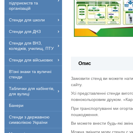
підприємств та
організацій
Стенди для школи
Стенди для ДНЗ
Стенди для ВНЗ,
коледжів, училищ, ПТУ
Стенди для військових
Опис
В'їзні знаки та вуличні
стенди
Замовити стенд ви можете нати
сайту.
Таблички для кабінетів,
Усі представленні стенди вигот
для вулиці
повнокольоровим друком. «Кар
Банери
При транспортуванні ми огорта
пошкодження.
Стенди з державною
символікою України
Ви можете внести будь-які змін
Можна змінити мову стенду с укр