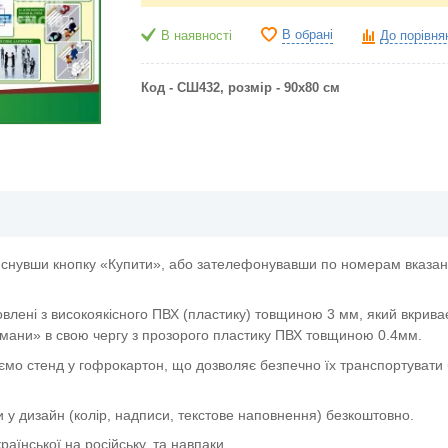
В обрані
В наявності
До порівня
Код - СШ432, розмір - 90х80 см
снувши кнопку «Купити», або зателефонувавши по номерам вказани
овлені з високоякісного ПВХ (пластику) товщиною 3 мм, який вкрива
мани» в свою чергу з прозорого пластику ПВХ товщиною 0.4мм.
ємо стенд у гофрокартон, що дозволяє безпечно їх транспортувати 
и у дизайн (колір, надписи, текстове наповнення) безкоштовно.
аїнської на російську, та навпаки.