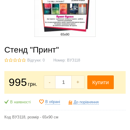
Стенд "Принт"
Відгуки: 0
Номер:
ВУЗ118
995
-
+
Купити
грн.
В обрані
В наявності
До порівняння
Код ВУЗ118, розмір - 65х90 см