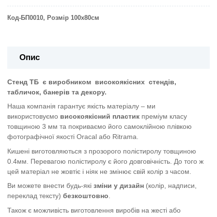
Код-БП0010, Розмір 100х80см
Опис
Стенд ТБ
є виробником
високоякісних
стендів,
табличок, банерів та декору.
Наша компанія гарантує якість матеріалу – ми
використовуємо
високоякісний пластик
преміум класу
товщиною 3 мм та покриваємо його самоклійною плівкою
фотографічної якості Oracal або Ritrama.
Кишені виготовляються з прозорого полістиролу товщиною
0.4мм. Перевагою полістиролу є його довговічність. До того ж
цей матеріал не жовтіє і ніяк не змінює свій колір з часом.
Ви можете внести будь-які
зміни у дизайн
(колір, надписи,
переклад тексту)
безкоштовно
.
Також є можливість виготовлення виробів на жесті або