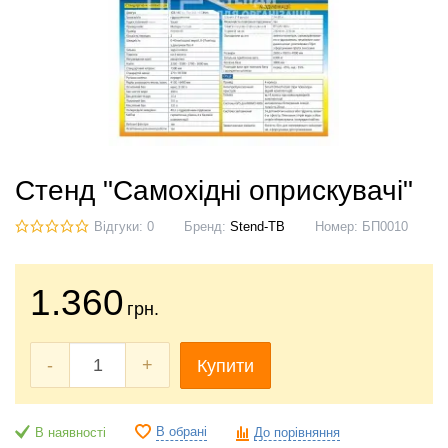
Стенд "Самохідні оприскувачі"
Відгуки: 0
Бренд:
Stend-TB
Номер:
БП0010
1.360
грн.
-
+
Купити
В обрані
В наявності
До порівняння