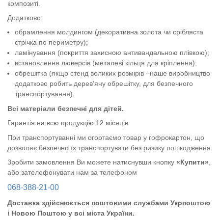
композиті.
Додатково:
обрамлення молдингом (декоративна золота чи срібляста
стрічка по периметру);
ламінування (покриття захисною антивандальною плівкою);
встановлення люверсів (металеві кільця для кріплення);
обрешітка (якщо стенд великих розмірів –наше виробництво
додатково робить дерев’яну обрешітку, для безпечного
транспортування).
Всі матеріали безпечні для дітей.
Гарантія на всю продукцію 12 місяців.
При транспортуванні ми огортаємо товар у гофрокартон, що
дозволяє безпечно їх транспортувати без ризику пошкодження.
Зробити замовлення Ви можете натиснувши кнопку
«Купити»
,
або зателефонувати нам за телефоном
068-388-21-00
Доставка здійснюється поштовими службами Укрпоштою
і Новою Поштою у всі міста України.