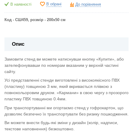
В обрані
В наявності
До порівняння
Код - СШ459, р
озмір - 200х50 см
Опис
Замовити стенд ви можете натиснувши кнопку «Купити», або
зателефонувавши по номерам вказаним у верхній частині
сайту.
Усі представленні стенди виготовлені з високоякісного ПВХ
(пластику) товщиною 3 мм, який вкривається плівкою з
повнокольоровим друком. «Кармани» в свою чергу з прозорого
пластику ПВХ товщиною 0.4мм.
При транспортуванні ми огортаємо стенд у гофрокартон, що
дозволяє безпечно їх транспортувати без ризику пошкодження.
Ви можете внести будь-які зміни у дизайн (колір, надписи,
текстове наповнення) безкоштовно.