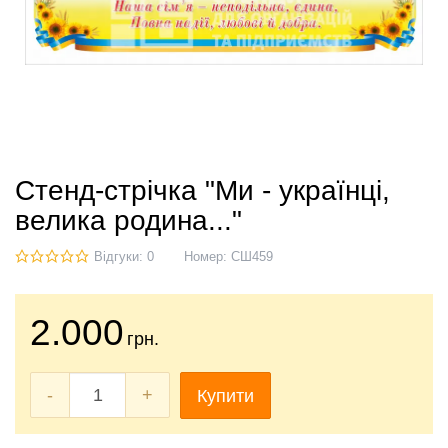
Стенд-стрічка "Ми - українці,
велика родина..."
Відгуки: 0
Номер:
СШ459
2.000
грн.
-
+
Купити