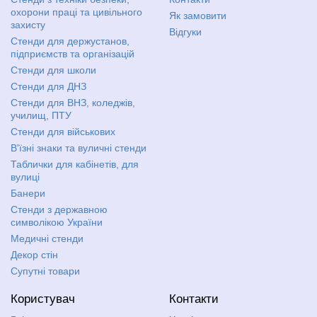
охорони праці та цивільного
Як замовити
захисту
Відгуки
Стенди для держустанов,
підприємств та організацій
Стенди для школи
Стенди для ДНЗ
Стенди для ВНЗ, коледжів,
училищ, ПТУ
Стенди для військових
В'їзні знаки та вуличні стенди
Таблички для кабінетів, для
вулиці
Банери
Стенди з державною
символікою України
Медичні стенди
Декор стін
Супутні товари
Користувач
Контакти