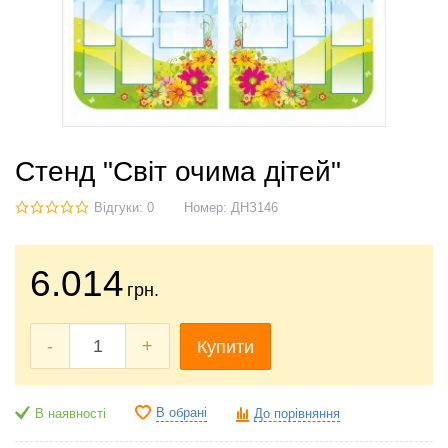
Стенд "Світ очима дітей"
Відгуки: 0
Номер:
ДНЗ146
6.014
грн.
-
+
Купити
В обрані
В наявності
До порівняння