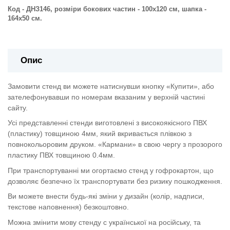
Код - ДНЗ146,
розміри бокових частин - 100х120 см, шапка -
164х50 с
м.
Опис
Замовити стенд ви можете натиснувши кнопку «Купити», або
зателефонувавши по номерам вказаним у верхній частині
сайту.
Усі представленні стенди виготовлені з високоякісного ПВХ
(пластику) товщиною 4мм, який вкривається плівкою з
повнокольоровим друком. «Кармани» в свою чергу з прозорого
пластику ПВХ товщиною 0.4мм.
При транспортуванні ми огортаємо стенд у гофрокартон, що
дозволяє безпечно їх транспортувати без ризику пошкодження.
Ви можете внести будь-які зміни у дизайн (колір, надписи,
текстове наповнення) безкоштовно.
Можна змінити мову стенду с української на російську, та