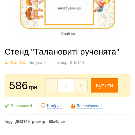
Стенд "Талановиті рученята"
Відгуки: 0
Номер:
ДНЗ149
586
-
+
Купити
грн.
В обрані
В наявності
До порівняння
Код - ДНЗ149, р
озмір - 60х45 см