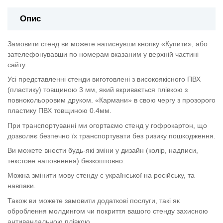
Опис
Замовити стенд ви можете натиснувши кнопку «Купити», або
зателефонувавши по номерам вказаним у верхній частині
сайту.
Усі представленні стенди виготовлені з високоякісного ПВХ
(пластику) товщиною 3 мм, який вкривається плівкою з
повнокольоровим друком. «Кармани» в свою чергу з прозорого
пластику ПВХ товщиною 0.4мм.
При транспортуванні ми огортаємо стенд у гофрокартон, що
дозволяє безпечно їх транспортувати без ризику пошкодження.
Ви можете внести будь-які зміни у дизайн (колір, надписи,
текстове наповнення) безкоштовно.
Можна змінити мову стенду с української на російську, та
навпаки.
Також ви можете замовити додаткові послуги, такі як
оброблення молдингом чи покриття вашого стенду захисною
антивандальною плівкою.