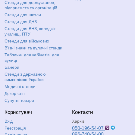
Стенди для держустанов,
підприємств та організацій
Стенди для школи
Стенди для ДНЗ
Стенди для ВНЗ, коледжів,
училищ, ПТУ
Стенди для військових
В'їзні знаки та вуличні стенди
Таблички для кабінетів, для
вулиці
Банери
Стенди з державною
символікою України
Медичні стенди
Декор стін
Супутні товари
Користувач
Контакти
Вхід
Харків
Реєстрація
050-196-54-07
096-740-54-00
Порівняння