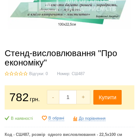
Стенд-висловлювання "Про
економіку"
Відгуки: 0
Номер:
СШ487
782
-
+
Купити
грн.
В обрані
В наявності
До порівняння
Код - СШ487, розмір одного висловлювання - 22,5х100 см