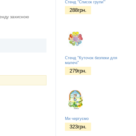
Стенд "Список групи"'
288
грн.
тенду захисною
Стенд "Куточок безпеки для
малечі"
279
грн.
Ми чергуємо
323
грн.