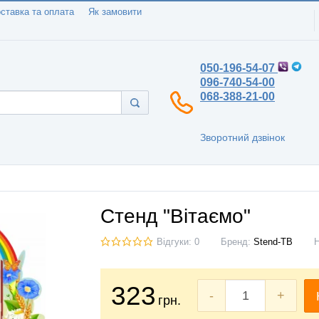
ставка та оплата
Як замовити
050-196-54-07
096-740-54-00
068-388-21-00
Зворотний дзвінок
Стенд "Вітаємо"
Відгуки: 0
Бренд:
Stend-TB
323
-
+
грн.