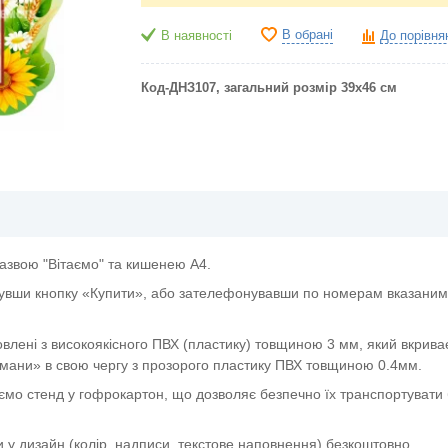
В обрані
В наявності
До порівня
Код-ДНЗ107, загальний розмір 39х46 см
назвою "Вітаємо" та кишенею А4.
увши кнопку «Купити», або зателефонувавши по номерам вказаним 
овлені з високоякісного ПВХ (пластику) товщиною 3 мм, який вкрива
мани» в свою чергу з прозорого пластику ПВХ товщиною 0.4мм.
ємо стенд у гофрокартон, що дозволяє безпечно їх транспортувати 
и у дизайн (колір, надписи, текстове наповнення) безкоштовно.