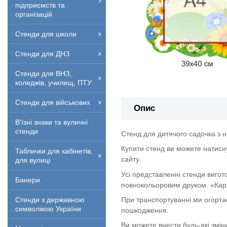
підприємств та
організацій
Стенди для школи
Стенди для ДНЗ
Стенди для ВНЗ,
коледжів, училищ, ПТУ
Стенди для військових
Опис
В'їзні знаки та вуличні
стенди
Стенд для дитячого садочка з 
Купити стенд ви можете натисн
Таблички для кабінетів,
сайту.
для вулиці
Усі представленні стенди вигот
Банери
повнокольоровим друком. «Кар
При транспортуванні ми огорта
Стенди з державною
символікою України
пошкодження.
Ви можете внести будь-які змін