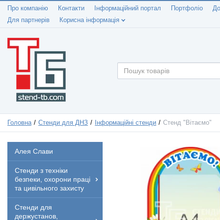
Про компанію
Контакти
Інформаційний портал
Портфоліо
До
Для партнерів
Корисна інформація
Головна
Стенди для ДНЗ
Інформаційні стенди
Стенд "Вітаємо"
Алея Слави
Стенди з техніки
безпеки, охорони праці
та цивільного захисту
Стенди для
держустанов,