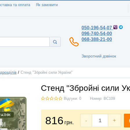
ставка та оплата
Як замовити
050-196-54-07
096-740-54-00
068-388-21-00
Зворотний дзвінок
дрозділів
Стенд "Збройні сили України"
Стенд "Збройні сили Ук
Відгуки: 0
Номер:
ВС109
816
-
+
грн.