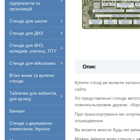
підприємств та
організацій
Стенди для школи
Стенди для ДНЗ
Стенди для ВНЗ,
коледжів, училищ, ПТУ
Стенди для військових
Опис
В'їзні знаки та вуличні
стенди
Купити стенд ви можете натисн
сайту.
Таблички для кабінетів,
Усі представленні стенди вигот
для вулиці
повнокольоровим друком. «Кар
Банери
При транспортуванні ми огорта
пошкодження.
Стенди з державною
символікою України
Ви можете внести будь-які змін
Можна змінити мову стенду с укр