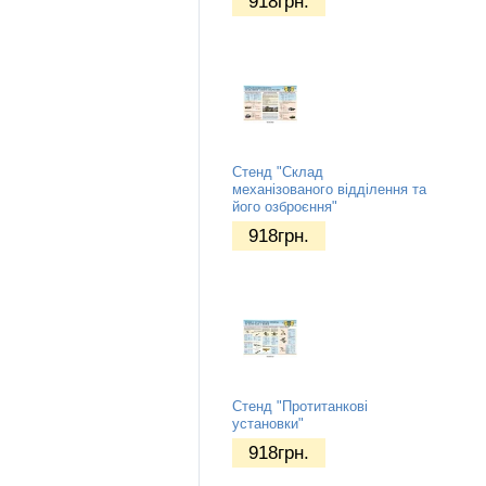
918
грн.
Стенд "Склад
механізованого відділення та
його озброєння"
918
грн.
Стенд "Протитанкові
установки"
918
грн.