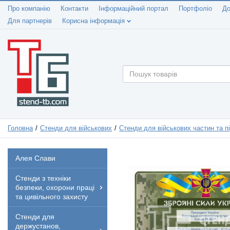
Про компанію
Контакти
Інформаційний портал
Портфоліо
До
Для партнерів
Корисна інформація
Головна
Стенди для військових
Стенди для військових частин та пі
Алея Слави
Стенди з техніки
безпеки, охорони праці
та цивільного захисту
Стенди для
держустанов,