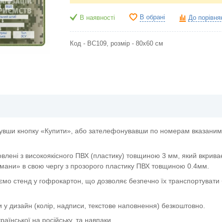
В обрані
В наявності
До порівня
Код - ВС109, розмір - 80х60 см
увши кнопку «Купити», або зателефонувавши по номерам вказаним 
овлені з високоякісного ПВХ (пластику) товщиною 3 мм, який вкрива
мани» в свою чергу з прозорого пластику ПВХ товщиною 0.4мм.
ємо стенд у гофрокартон, що дозволяє безпечно їх транспортувати 
и у дизайн (колір, надписи, текстове наповнення) безкоштовно.
аїнської на російську, та навпаки.