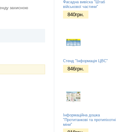
Фасадна вивіска "Штаб
військової частини"
тенду захисною
840
грн.
Стенд "Інформація ЦВС"
846
грн.
Інформаційна дошка
"Протитанкові та протипіхотні
міни"