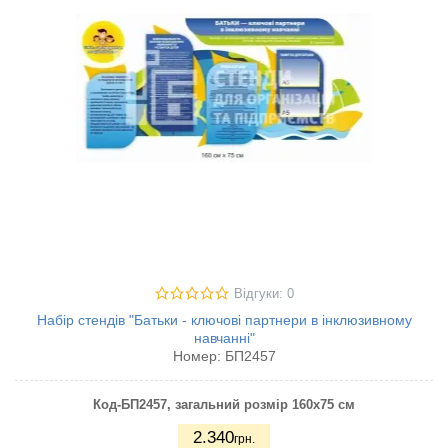
Відгуки: 0
Набір стендів "Батьки - ключові партнери в інклюзивному
навчанні"
Номер:
БП2457
Код-БП2457
, загальний розмір 160х75 см
2.340
грн.