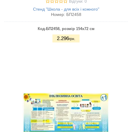
Відгуки: 0
Стенд "Школа - для всіх і кожного"
Номер:
БП2458
Код-БП2458
, розмір 154х72 см
2.296
грн.