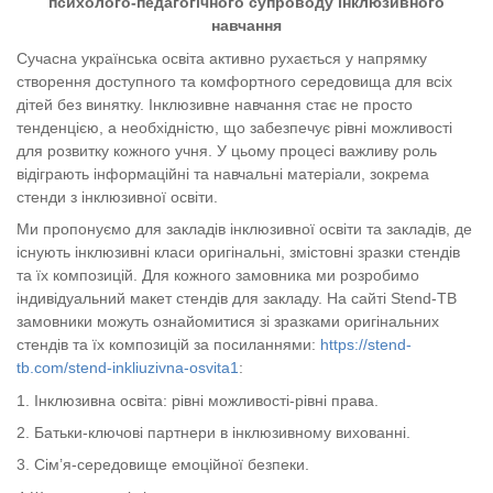
психолого-педагогічного супроводу інклюзивного
навчання
С
учасна українська освіта активно рухається у напрямку
створення доступного та комфортного середовища для всіх
дітей без винятку. Інклюзивне навчання стає не просто
тенденцією, а необхідністю, що забезпечує рівні можливості
для розвитку кожного учня. У цьому процесі важливу роль
відіграють інформаційні та навчальні матеріали, зокрема
стенди з інклюзивної освіти.
Ми пропонуємо для закладів інклюзивної освіти та закладів, де
існують інклюзивні класи оригінальні, змістовні зразки стендів
та їх композицій. Для кожного замовника ми розробимо
індивідуальний макет стендів для закладу. На сайті Stend-TB
замовники можуть ознайомитися зі зразками оригінальних
стендів та їх композицій за посиланнями:
https://stend-
tb.com/stend-inkliuzivna-osvita1
:
1. Інклюзивна освіта: рівні можливості-рівні права.
2. Батьки-ключові партнери в інклюзивному вихованні.
3. Сім
’
я-середовище емоційної безпеки.