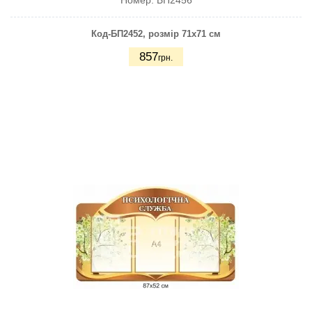
Номер:
БП2456
Код-БП2452
, розмір 71х71 см
857
грн.