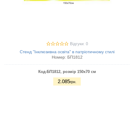
Відгуки: 0
Стенд "Інклюзивна освіта" в патріотичному стилі
Номер:
БП1812
Код-БП1812
, розмір 150х70 см
2.085
грн.