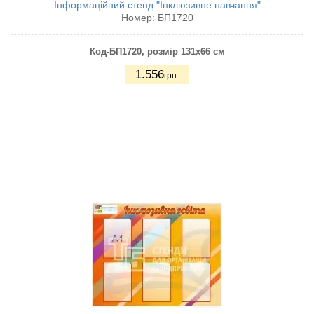
Інформаційний стенд "Інклюзивне навчання"
Номер:
БП1720
Код-БП1720
, розмір 131х66 см
1.556
грн.