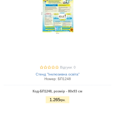
Відгуки: 0
Стенд "Інклюзивна освіта"
Номер:
БП1248
Код-БП1248
, розмір - 80х93 см
1.265
грн.