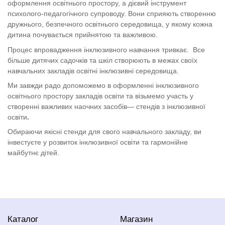
оформлення
освітнього простору
, а дієвий інструмент
психолого-педагогічного супроводу. Вони сприяють створенню
дружнього, безпечного
освітнього середовища, у якому кожна
дитина почувається прийнятою та важливою.
Процес
впровадження інклюзивного навчання
тривкає.
Все
більше
дитячих
садочків та шкіл створюють в межах своїх
навчальних закладів освітні інклюзивні середовища.
Ми завжди радо допоможемо в оформленні
інклюзивного
освітнього простору закладів освіти
та візьмемо участь у
створенні важливих наочних засобів— стендів з інклюзивної
освіти
.
Обираючи якісні стенди для свого навчального закладу, ви
інвестуєте у розвиток інклюзивної освіти та гармонійне
майбутнє дітей.
Каталог
Магазин