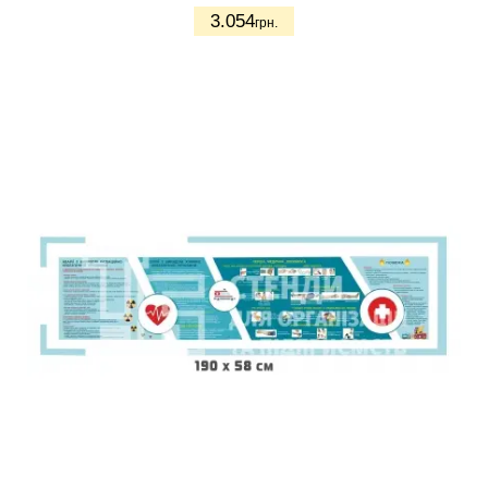
3.054
грн.