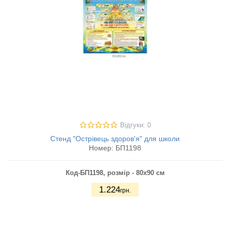
Відгуки: 0
Стенд "Острівець здоров'я" для школи
Номер:
БП1198
Код-БП1198
, розмір - 80х90 см
1.224
грн.