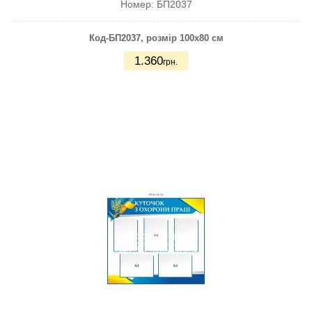
Номер:
БП2037
Код-БП2037
, розмір 100х80 см
1.360
грн.