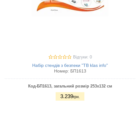
Відгуки: 0
Набір стендів з безпеки "TB klas info"
Номер:
БП1613
Код-БП1613
, загальний розмір 253х132 см
3.239
грн.