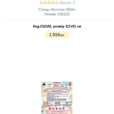
Відгуки: 0
Стенд «Куточок ОБЖ»
Номер:
СШ102
Код-СШ102, розмір 117х91 см
1.916
грн.