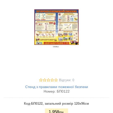
Відгуки: 0
Стенд з правилами пожежної безпеки
Номер:
БП0122
Код-БП0122, загальний розмір 120х96см
1.958
грн.