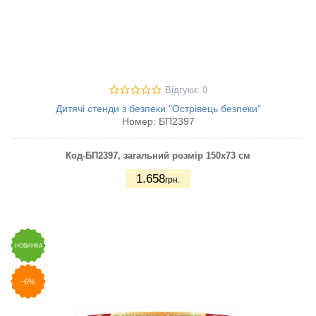
Відгуки: 0
Дитячі стенди з безпеки "Острівець безпеки"
Номер:
БП2397
Код-БП2397
, загальний розмір 150х73 см
1.658
грн.
НОВИНКА
-6%