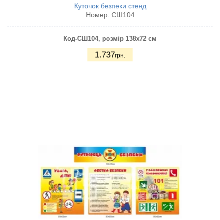
Куточок безпеки стенд
Номер:
СШ104
Код-СШ104, розмір 138х72 см
1.737
грн.