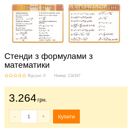
Стенди з формулами з
математики
Відгуки: 0
Номер:
СШ347
3.264
грн.
-
+
Купити