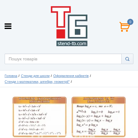
0
Головна
Стенди для школи
Оформлення кабінетів
Стенди з математики, алгебри, геометрії"