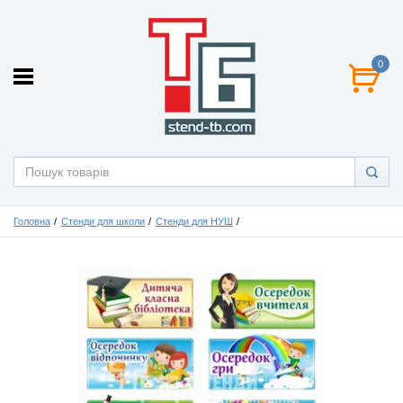
0
Головна
Стенди для школи
Стенди для НУШ