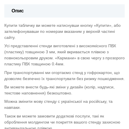
Опис
Купити табличку ви можете натиснувши кнопку «Купити», або
зателефонувавши по номерам вказаним у верхній частині
сайту.
Усі представленні стенди виготовлені з високоякісного ПВХ
(пластику) товщиною 3 мм, який вкривається плівкою з
повнокольоровим друком. «Кармани» в свою чергу з прозорого
пластику ПВХ товщиною 0.4мм.
При транспортуванні ми огортаємо стенд у гофрокартон, що
дозволяє безпечно їх транспортувати без ризику пошкодження.
Ви можете внести будь-які зміни у дизайн (колір, надписи,
текстове наповнення) безкоштовно.
Можна змінити мову стенду с української на російську, та
навпаки.
Також ви можете замовити додаткові послуги, такі як
оброблення молдингом чи покриття вашого стенду захисною
антивандальною плівкою