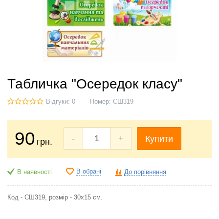
Табличка "Осередок класу"
Відгуки: 0
Номер:
СШ319
90
-
+
Купити
грн.
В обрані
В наявності
До порівняння
Код - СШ319, розмір - 30х15 см.