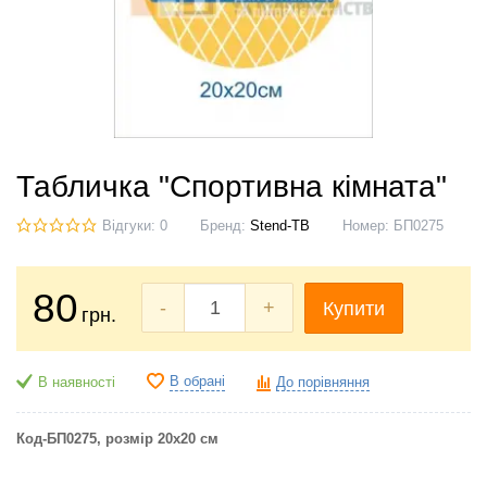
Табличка "Спортивна кімната"
Відгуки: 0
Бренд:
Stend-TB
Номер:
БП0275
80
-
+
Купити
грн.
В обрані
В наявності
До порівняння
Код-БП0275, розмір 20х20 см