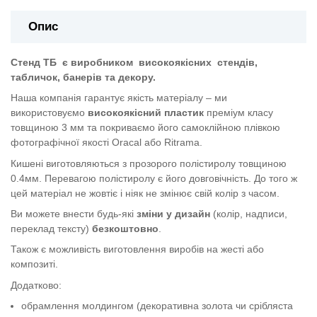
Опис
Стенд ТБ
є виробником
високоякісних
стендів,
табличок, банерів та декору.
Наша компанія гарантує якість матеріалу – ми
використовуємо
високоякісний пластик
преміум класу
товщиною 3 мм та покриваємо його самоклійною плівкою
фотографічної якості Oracal або Ritrama.
Кишені виготовляються з прозорого полістиролу товщиною
0.4мм. Перевагою полістиролу є його довговічність. До того ж
цей матеріал не жовтіє і ніяк не змінює свій колір з часом.
Ви можете внести будь-які
зміни у дизайн
(колір, надписи,
переклад тексту)
безкоштовно
.
Також є можливість виготовлення виробів на жесті або
композиті.
Додатково:
обрамлення молдингом (декоративна золота чи срібляста