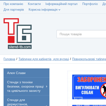
Про компанію
Контакти
Інформаційний портал
Портфоліо
До
Для партнерів
Корисна інформація
Головна
Таблички для кабінетів, для вулиці
Повнокольорові таблич
Алея Слави
Стенди з техніки
безпеки, охорони праці
та цивільного захисту
Стенди для
держустанов,