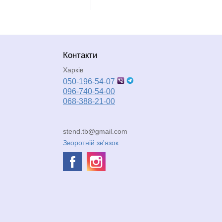
Контакти
Харків
050-196-54-07
096-740-54-00
068-388-21-00
stend.tb@gmail.com
Зворотній зв'язок