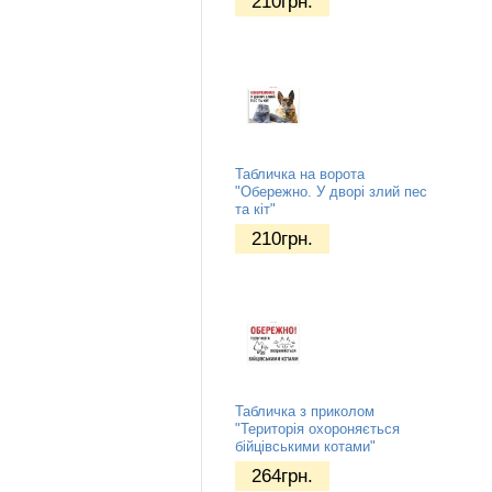
210
грн.
Табличка на ворота
"Обережно. У дворі злий пес
та кіт"
210
грн.
Табличка з приколом
"Територія охороняється
бійцівськими котами"
264
грн.