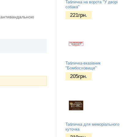
Табличка на ворота "У дворі
собака"
221
грн.
ю антивандальною
Табличка-вказівник
"Бомбосховище"
205
грн.
Табличка для меморіального
куточка