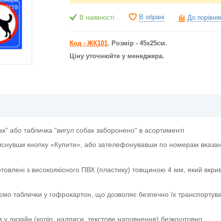
В обрані
В наявності
До порівня
Код - ЖК101
. Розмір - 45х25см.
Ціну уточнюйте у менеджера.
ак" або табличка "вигул собак заборонено" в асортименті
иснувши кнопку «Купити», або зателефонувавши по номерам вказани
отовлені з високоякісного ПВХ (пластику) товщиною 4 мм, який вкри
ємо таблички у гофрокартон, що дозволяє безпечно їх транспортува
и у дизайн (колір, надписи, текстове наповнення) безкоштовно.