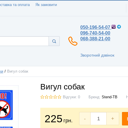
ставка та оплата
Як замовити
050-196-54-07
096-740-54-00
068-388-21-00
Зворотний дзвінок
ки
Вигул собак
Вигул собак
Відгуки: 0
Бренд:
Stend-TB
225
-
+
грн.