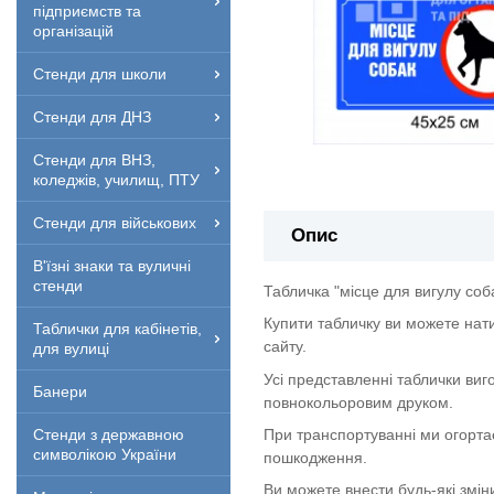
підприємств та
організацій
Стенди для школи
Стенди для ДНЗ
Стенди для ВНЗ,
коледжів, училищ, ПТУ
Стенди для військових
Опис
В'їзні знаки та вуличні
стенди
Табличка "місце для вигулу соб
Купити табличку ви можете нат
Таблички для кабінетів,
сайту.
для вулиці
Усі представленні таблички виг
Банери
повнокольоровим друком.
При транспортуванні ми огорта
Стенди з державною
символікою України
пошкодження.
Ви можете внести будь-які змін