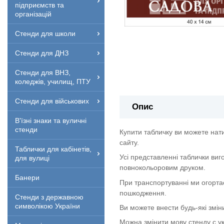
підприємств та
організацій
Стенди для школи
Стенди для ДНЗ
Стенди для ВНЗ,
коледжів, училищ, ПТУ
Стенди для військових
Опис
В'їзні знаки та вуличні
стенди
Купити табличку ви можете нат
сайту.
Таблички для кабінетів,
Усі представленні таблички виг
для вулиці
повнокольоровим друком.
Банери
При транспортуванні ми огорта
пошкодження.
Стенди з державною
символікою України
Ви можете внести будь-які змін
Можна змінити мову стенду с укр