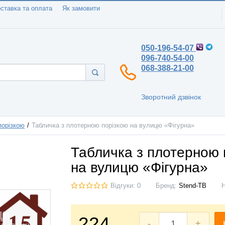
ставка та оплата
Як замовити
050-196-54-07
096-740-54-00
068-388-21-00
Зворотний дзвінок
порізкою
Табличка з плотерною порізкою на вулицю «Фігурна»
Табличка з плотерною 
на вулицю «Фігурна»
Відгуки: 0
Бренд:
Stend-TB
224
-
+