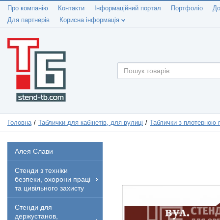
Про компанію
Контакти
Інформаційний портал
Портфоліо
До
Для партнерів
Корисна інформація
Головна
Таблички для кабінетів, для вулиці
Таблички з плотерною 
Алея Слави
Стенди з техніки
безпеки, охорони праці
та цивільного захисту
Стенди для
держустанов,