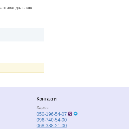
ю антивандальною
Контакти
Харків
050-196-54-07
096-740-54-00
068-388-21-00