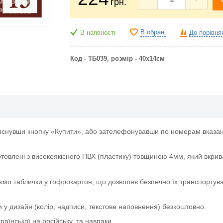
грн.
В обрані
В наявності
До порівня
Код - ТБ039, р
озмір - 40х14см
иснувши кнопку «Купити», або зателефонувавши по номерам вказани
отовлені з високоякісного ПВХ (пластику) товщиною 4мм, який вкрив
ємо таблички у гофрокартон, що дозволяє безпечно їх транспортува
и у дизайн (колір, надписи, текстове наповнення) безкоштовно.
аїнської на російську, та навпаки.