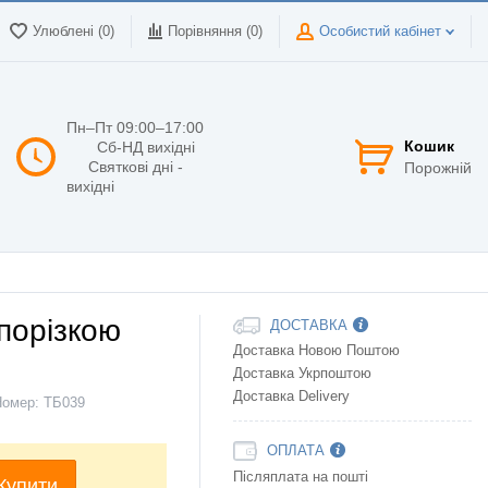
Улюблені (0)
Порівняння (
0
)
Особистий кабінет
Пн–Пт 09:00–17:00
Кошик
Сб-НД вихідні
Святкові дні -
Порожній
вихідні
порізкою
ДОСТАВКА
Доставка Новою Поштою
Доставка Укрпоштою
Доставка Delivery
Номер:
ТБ039
ОПЛАТА
Післяплата на пошті
Купити