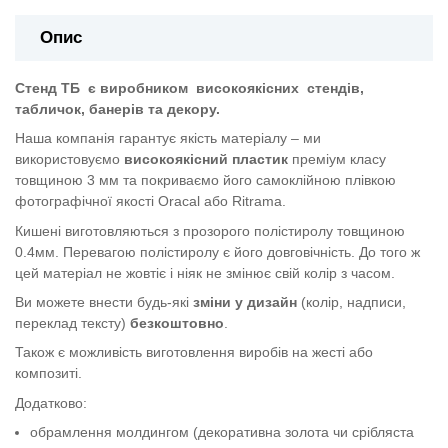
Опис
Стенд ТБ
є виробником
високоякісних
стендів,
табличок, банерів та декору.
Наша компанія гарантує якість матеріалу – ми
використовуємо
високоякісний пластик
преміум класу
товщиною 3 мм та покриваємо його самоклійною плівкою
фотографічної якості Oracal або Ritrama.
Кишені виготовляються з прозорого полістиролу товщиною
0.4мм. Перевагою полістиролу є його довговічність. До того ж
цей матеріал не жовтіє і ніяк не змінює свій колір з часом.
Ви можете внести будь-які
зміни у дизайн
(колір, надписи,
переклад тексту)
безкоштовно
.
Також є можливість виготовлення виробів на жесті або
композиті.
Додатково:
обрамлення молдингом (декоративна золота чи срібляста