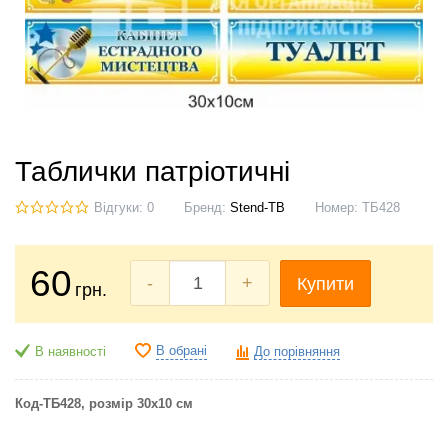
Таблички патріотичні
Відгуки: 0
Бренд:
Stend-TB
Номер:
ТБ428
60
-
+
Купити
грн.
В обрані
В наявності
До порівняння
Код-ТБ428, розмір 30x10 см