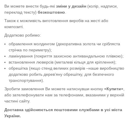
Ви можете внести будь-які
зміни у дизайн
(колір, надписи,
переклад тексту)
безкоштовно
.
Також є можливість виготовлення виробів на жесті або
композиті.
Додатково робимо:
обрамлення молдингом (декоративна золота чи срібляста
стрічка по периметру);
ламінування (покриття захисною антивандальною плівкою);
встановлення люверсів (металеві кільця для кріплення);
обрешітка (якщо стенд великих розмірів –наше виробництво
додатково робить дерев’яну обрешітку, для безпечного
транспортування).
Зробити замовлення Ви можете натиснувши кнопку
«Купити»
,
або зателефонувати нам за телефонами, вказаними у верхній
частині сайту.
Доставка здійснюється поштовими службами в усі міста
України.
Безпека праці в електроустановках