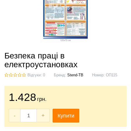
Безпека праці в
електроустановках
Відгуки: 0
Бренд:
Stend-TB
Номер:
ОП115
1.428
грн.
-
+
Купити