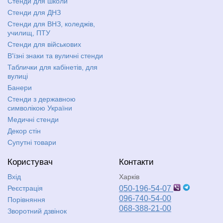
Стенди для школи
Стенди для ДНЗ
Стенди для ВНЗ, коледжів,
училищ, ПТУ
Стенди для військових
В'їзні знаки та вуличні стенди
Таблички для кабінетів, для
вулиці
Банери
Стенди з державною
символікою України
Медичні стенди
Декор стін
Супутні товари
Користувач
Контакти
Вхід
Харків
Реєстрація
050-196-54-07
096-740-54-00
Порівняння
068-388-21-00
Зворотний дзвінок