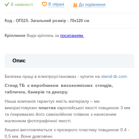
В обрані
В наявності
До порівняння
Код - ОП115. Загальний розмір - 70х120 см
Кріплення
Види кріплень за
посиланням.
Опис
Безпека праці в електроустановках - купити на
stend-tb.com.
Стенд ТБ
є виробником
високоякісних
стендів,
табличок, банерів та декору.
Наша компанія гарантує якість матеріалу – ми
використовуємо
пластик
європейської якості
товщиною 3 мм
та покриваємо його самоклійною плівкою з нанесеним
малюнком фотографічної якості.
Кишені виготовляються з прозорого пластику товщиною 0.4 -
0,5 мм. Вони довговічні.