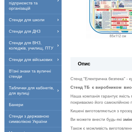
підприємств та
організацій
Стенди для школи
Стенди для ДНЗ
Стенди для ВНЗ,
коледжів, училищ, ПТУ
Стенди для військових
Опис
В'їзні знаки та вуличні
стенди
Стенд "Електрична безпека" - к
Стенд ТБ
є виробником
вис
Таблички для кабінетів,
для вулиці
Наша компанія гарантує якість
покриваємо його самоклійною п
Банери
Кишені виготовляються з прозор
Стенди з державною
Ви можете внести будь-які
змін
символікою України
Також є можливість виготовленн