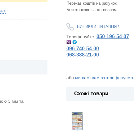
Переказ коштів на рахунок
Безготівково за договором
ння
ВИНИКЛИ ПИТАННЯ?
050-196-54-07
Телефонуйте:
096-740-54-00
068-388-21-00
або
ми самі вам зателефонуємо
Схожі товари
ою 3 мм та