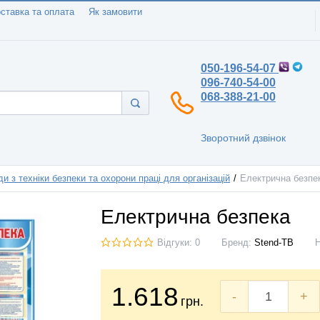
ставка та оплата
Як замовити
050-196-54-07
096-740-54-00
068-388-21-00
Зворотний дзвінок
и з техніки безпеки та охорони праці для організацій
Електрична безпе
Електрична безпека
Відгуки: 0
Бренд:
Stend-TB
1.618
-
+
грн.