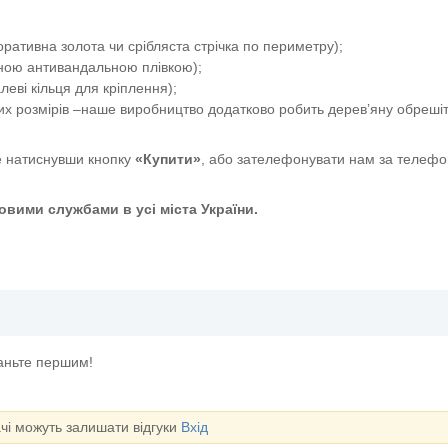
ативна золота чи срібляста стрічка по периметру);
сною антивандальною плівкою);
еві кільця для кріплення);
их розмірів –наше виробництво додатково робить дерев’яну обрешіт
 натиснувши кнопку
«Купити»
, або зателефонувати нам за телефо
вими службами в усі міста України.
таньте першим!
ачі можуть залишати відгуки
Вхід