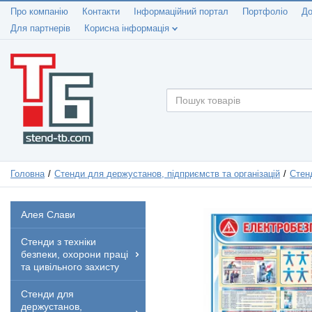
Про компанію
Контакти
Інформаційний портал
Портфоліо
До
Для партнерів
Корисна інформація
Головна
Стенди для держустанов, підприємств та організацій
Стенд
Алея Слави
Стенди з техніки
безпеки, охорони праці
та цивільного захисту
Стенди для
держустанов,