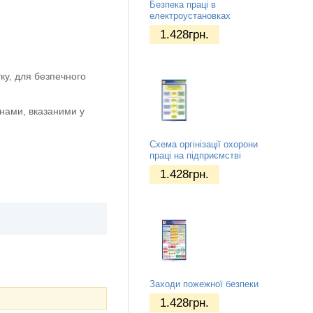
Безпека праці в
електроустановках
1.428
грн.
ку, для безпечного
нами, вказаними у
Схема оргінізації охорони
праці на підприємстві
1.428
грн.
Заходи пожежної безпеки
1.428
грн.