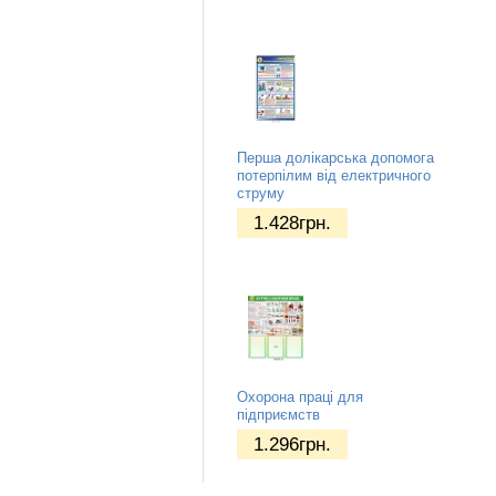
Перша долікарська допомога
потерпілим від електричного
струму
1.428
грн.
Охорона праці для
підприємств
1.296
грн.