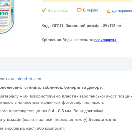
В обрані
В наявності
До порівня
Код - ОП111. Загальний розмір - 85х112 см.
Кріплення
Види кріплень за
посиланням.
упити на
stend-tb.com.
окоякісних
стендів, табличок, банерів та декору.
 матеріалу – ми використовуємо
пластик
європейської якості
товщин
лівкою з нанесеним малюнком фотографічної якості.
ого пластику товщиною 0.4 - 0,5 мм. Вони довговічні.
и у дизайн
(колір, надписи, переклад тексту)
безкоштовно
.
я виробів на жесті або композиті.