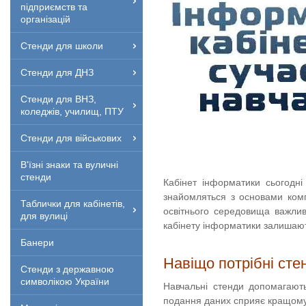
підприємств та
організацій
Стенди для школи
Стенди для ДНЗ
Стенди для ВНЗ,
коледжів, училищ, ПТУ
Стенди для військових
В'їзні знаки та вуличні
стенди
Кабінет інформатики сьогодні
знайомляться з основами комп
Таблички для кабінетів,
освітнього середовища важли
для вулиці
кабінету інформатики залишаю
Банери
Навіщо потрібні сте
Стенди з державною
символікою України
Навчальні стенди допомагают
подання даних сприяє кращому 