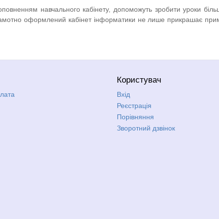
доповненням навчального кабінету, допоможуть зробити уроки бі
Грамотно оформлений кабінет інформатики не лише прикрашає прим
Користувач
плата
Вхід
Реєстрація
Порівняння
Зворотний дзвінок