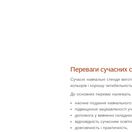
Переваги сучасних с
Сучасні навчальні стенди вигот
кольорів і хорошу читабельніст
До основних переваг належать:
наочне подання навчального
підвищення зацікавленості уч
допомога у вивченні складни
відповідність сучасним освіт
довговічність і практичність;