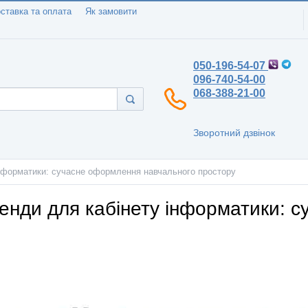
ставка та оплата
Як замовити
050-196-54-07
096-740-54-00
068-388-21-00
Зворотний дзвінок
інформатики: сучасне оформлення навчального простору
тенди для кабінету інформатики: 