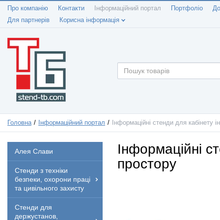
Про компанію
Контакти
Інформаційний портал
Портфоліо
До
Для партнерів
Корисна інформація
Головна
Інформаційний портал
Інформаційні стенди для кабінету 
Інформаційні с
Алея Слави
простору
Стенди з техніки
безпеки, охорони праці
та цивільного захисту
Стенди для
держустанов,