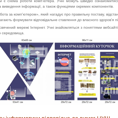
м є схема роботи комп'ютера. Учні можуть швидко ознайомитис
та виведення інформації, а також функціями окремих компонентів.
та за комп'ютером», який нагадує про правильну поставу, відстань
магають формувати відповідальне ставлення до власного здоров'я 
вячений мережі Інтернет. Учні знайомляться з поняттями вебсайтів,
о середовища.