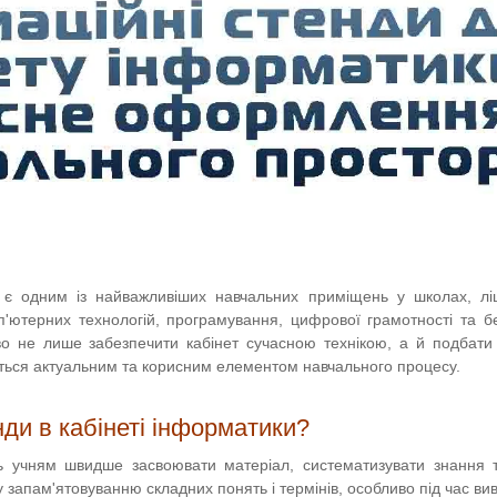
 є одним із найважливіших навчальних приміщень у школах, ліце
'ютерних технологій, програмування, цифрової грамотності та б
во не лише забезпечити кабінет сучасною технікою, а й подбат
ться актуальним та корисним елементом навчального процесу.
нди в кабінеті інформатики?
ь учням швидше засвоювати матеріал, систематизувати знання 
запам'ятовуванню складних понять і термінів, особливо під час ви