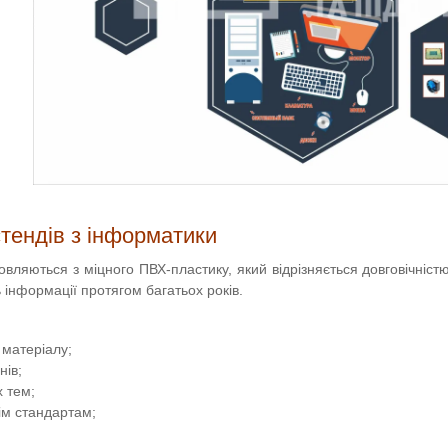
тендів з інформатики
овляються з міцного ПВХ-пластику, який відрізняється довговічніст
ь інформації протягом багатьох років.
 матеріалу;
нів;
х тем;
нім стандартам;