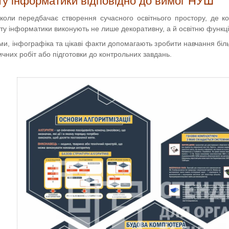
у інформатики відповідно до вимог НУШ
школи передбачає створення сучасного освітнього простору, де 
ету інформатики виконують не лише декоративну, а й освітню функц
еми, інфографіка та цікаві факти допомагають зробити навчання біл
ичних робіт або підготовки до контрольних завдань.